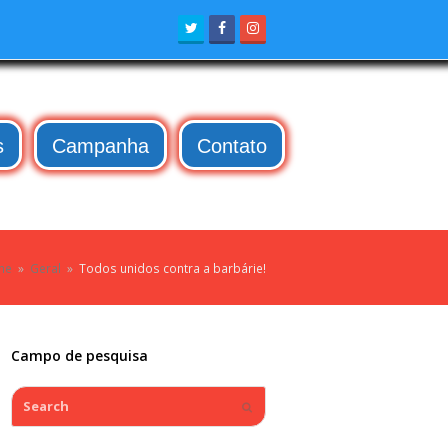
Twitter
Facebook
Instagram
s
Campanha
Contato
me
»
Geral
»
Todos unidos contra a barbárie!
Campo de pesquisa
Search
Submit