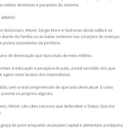
as mídias direitistas e parasitas do sistema.
S ARMAS!
o Bolsonaro, Witzel, Sérgio Moro e facínoras deste calibre se
o diante da família ou as balas certeiras nos corações de crianças
m jovens estudantes da periferia.
lano de dominação que dura mais de meio milênio.
ntais à educação e pesquisa do país, a total servidão dos que
e agem como lacaios dos imperialistas.
idida, sem a real compreensão de que lado deve atuar. E como
a morte os próprios algozes.
eiro, Witzel, são cães raivosos que defendem o Status Quo (no
.
esgraça do povo enquanto acumulam capital e alimentam a máquina