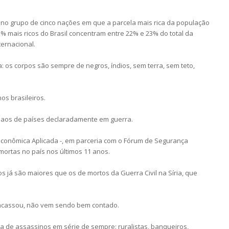
 no grupo de cinco nações em que a parcela mais rica da população
% mais ricos do Brasil concentram entre 22% e 23% do total da
ternacional.
: os corpos são sempre de negros, índios, sem terra, sem teto,
os brasileiros.
or aos de países declaradamente em guerra.
 Econômica Aplicada -, em parceria com o Fórum de Segurança
mortas no país nos últimos 11 anos.
s já são maiores que os de mortos da Guerra Civil na Síria, que
 fracassou, não vem sendo bem contado.
ja de assassinos em série de sempre: ruralistas, banqueiros,