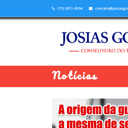
(71) 3011-6104
contato@josiasgo
Notícias