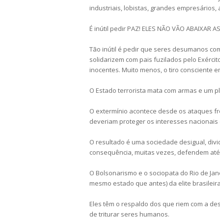
industriais, lobistas, grandes empresários, 
É inútil pedir PAZ! ELES NÃO VÃO ABAIXAR A
Tão inútil é pedir que seres desumanos com
solidarizem com pais fuzilados pelo Exércit
inocentes. Muito menos, o tiro consciente e
O Estado terrorista mata com armas e um p
O extermínio acontece desde os ataques fro
deveriam proteger os interesses nacionais 
O resultado é uma sociedade desigual, div
consequência, muitas vezes, defendem até 
O Bolsonarismo e o sociopata do Rio de Jan
mesmo estado que antes) da elite brasileira
Eles têm o respaldo dos que riem com a d
de triturar seres humanos.