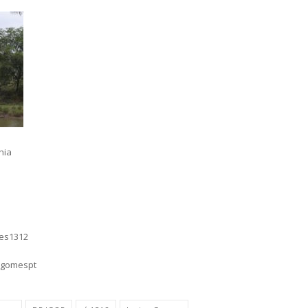
hia
mes1312
sgomespt