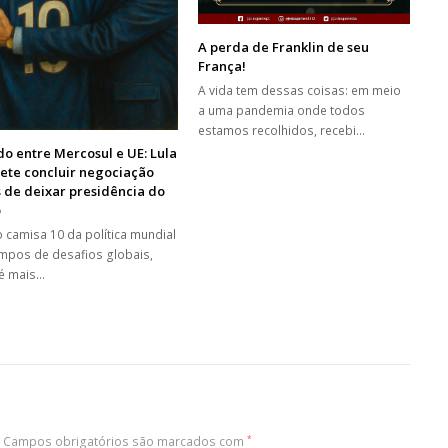
A perda de Franklin de seu
França!
A vida tem dessas coisas: em meio
a uma pandemia onde todos
estamos recolhidos, recebi…
o entre Mercosul e UE: Lula
ete concluir negociação
 de deixar presidência do
o
 o camisa 10 da política mundial
mpos de desafios globais,
é mais…
Campos obrigatórios são marcados com
*