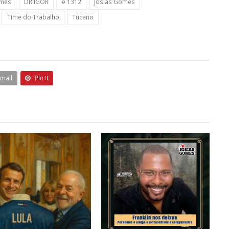
omes
DR IGOR
é 1312
Josias Gomes
Time do Trabalho
Tucano
Email
Pin It