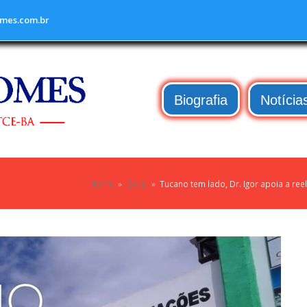
mes.com.br
Biografia
Notícia
Home
»
Geral
»
Tucano tem lado, Dr. Igor apoia a re