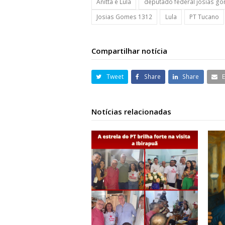
Anitta é Lula
deputado federal josias g
Josias Gomes 1312
Lula
PT Tucano
Compartilhar notícia
Tweet
Share
Share
Notícias relacionadas