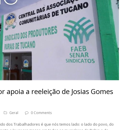
or apoia a reeleição de Josias Gomes
Geral
0 Comments
tido dos Trabalhadores é que nós temos lado: o lado do povo, do