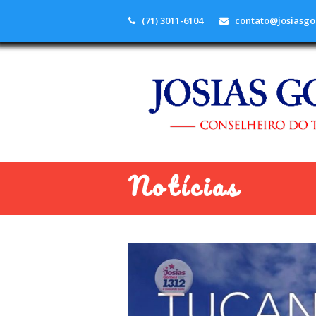
(71) 3011-6104
contato@josiasgo
Notícias