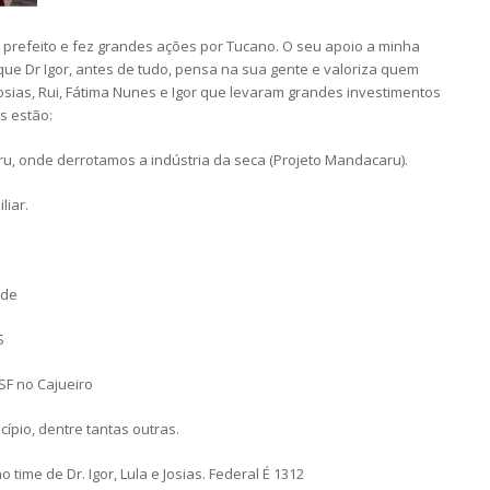
i prefeito e fez grandes ações por Tucano. O seu apoio a minha
que Dr Igor, antes de tudo, pensa na sua gente e valoriza quem
 Josias, Rui, Fátima Nunes e Igor que levaram grandes investimentos
s estão:
u, onde derrotamos a indústria da seca (Projeto Mandacaru).
liar.
ede
S
SF no Cajueiro
ípio, dentre tantas outras.
 time de Dr. Igor, Lula e Josias. Federal É 1312