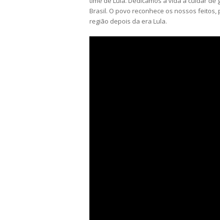
time de Lula. Dedicamos a vida a cuidar de
Brasil. O povo reconhece os nossos feitos
região depois da era Lula.