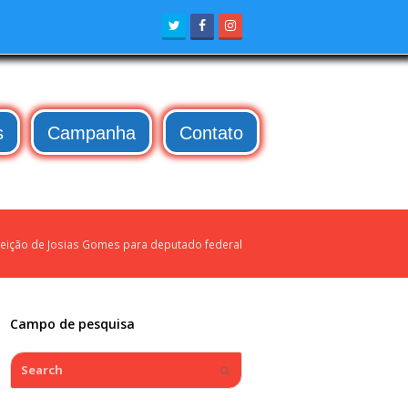
Twitter
Facebook
Instagram
s
Campanha
Contato
eleição de Josias Gomes para deputado federal
Campo de pesquisa
Search
Submit