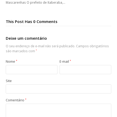
Mascarenhas O prefeito de Itaberaba,…
This Post Has 0 Comments
Deixe um comentário
O seu endereço de e-mail não será publicado.
Campos obrigatórios
são marcados com
*
Nome
*
E-mail
*
Site
Comentário
*