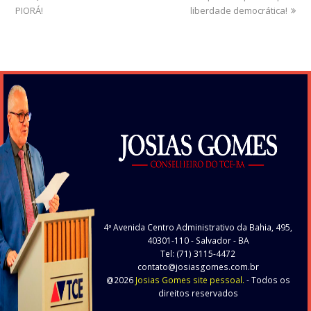
PIORÁ!
post:
post:
liberdade democrática!
4ª Avenida Centro Administrativo da Bahia, 495,
40301-110
- Salvador - BA
Tel: (71) 3115-4472
contato@josiasgomes.com.br
@2026
Josias Gomes site pessoal.
- Todos os
direitos reservados