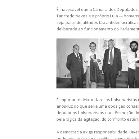
É inaceitável que a Câmara dos Deputados,
Tancredo Neves e o próprio Lula — homens 
seja palco de atitudes tão antidemocrática
deliberada ao funcionamento do Parlament
É importante deixar claro: os bolsonaristas 
anos-luz do que seria uma oposição conser
deputados bolsonaristas que têm noção do 
pela lógica da agitação, do confronto estéri
A democracia exige responsabilidade. Diver
pode admitir é a farsa política travestida 