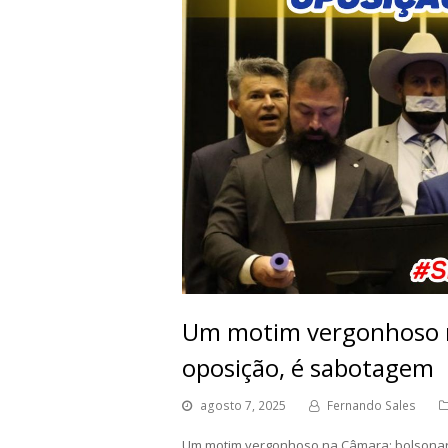
Um motim vergonhoso n
oposição, é sabotagem
agosto 7, 2025
Fernando Sales
Um motim vergonhoso na Câmara: bolsonar