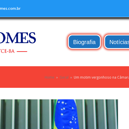
mes.com.br
Biografia
Notícia
Home
»
Geral
»
Um motim vergonhoso na Câmara