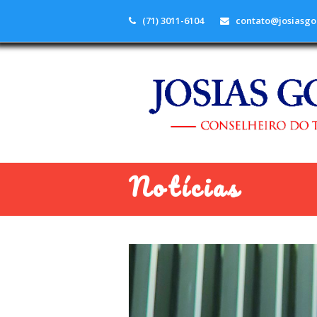
(71) 3011-6104
contato@josiasgo
Notícias