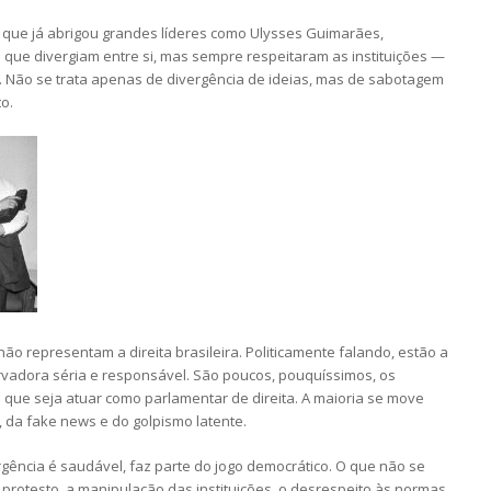
 que já abrigou grandes líderes como Ulysses Guimarães,
que divergiam entre si, mas sempre respeitaram as instituições —
s. Não se trata apenas de divergência de ideias, mas de sabotagem
o.
não representam a direita brasileira. Politicamente falando, estão a
vadora séria e responsável. São poucos, pouquíssimos, os
que seja atuar como parlamentar de direita. A maioria se move
l, da fake news e do golpismo latente.
gência é saudável, faz parte do jogo democrático. O que não se
de protesto, a manipulação das instituições, o desrespeito às normas