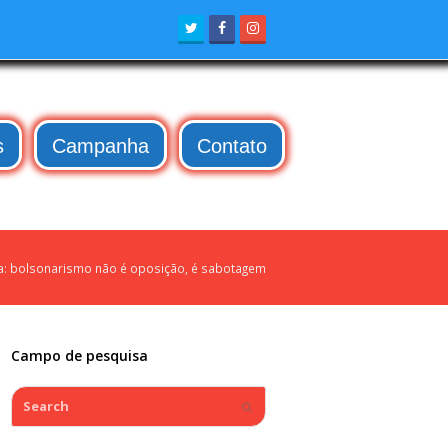
Twitter
Facebook
Instagram
s
Campanha
Contato
: bolsonarismo não é oposição, é sabotagem
Campo de pesquisa
Search
Submit