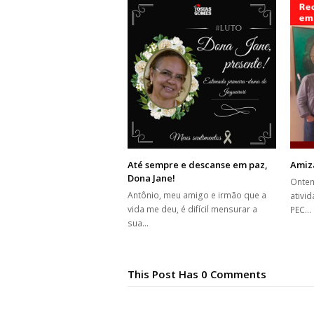
Até sempre e descanse em paz,
Amiza
Dona Jane!
Ontem
Antônio, meu amigo e irmão que a
ativi
vida me deu, é difícil mensurar a
PEC…
sua…
This Post Has 0 Comments