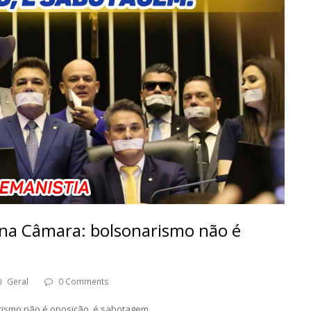
a Câmara: bolsonarismo não é
Geral
0 Comments
ismo não é oposição, é sabotagem