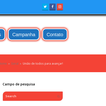
Twitter
Facebook
Instagram
s
Campanha
Contato
Home
»
Geral
»
União de todos para avançar!
Campo de pesquisa
Search
Submit