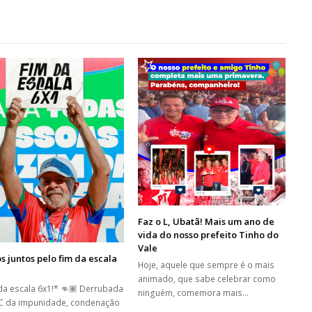
Faz o L, Ubatã! Mais um ano de
vida do nosso prefeito Tinho do
Vale
 juntos pelo fim da escala
Hoje, aquele que sempre é o mais
animado, que sabe celebrar como
da escala 6x1!* 👊🏽 Derrubada
ninguém, comemora mais…
C da impunidade, condenação