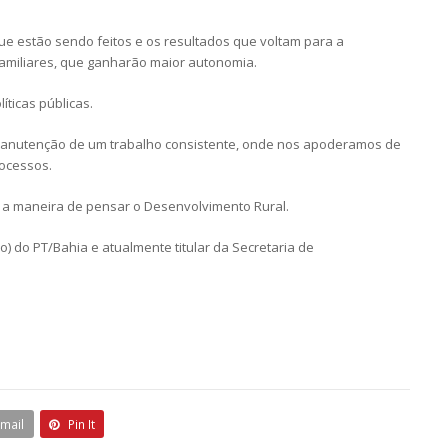
ue estão sendo feitos e os resultados que voltam para a
familiares, que ganharão maior autonomia.
íticas públicas.
 manutenção de um trabalho consistente, onde nos apoderamos de
rocessos.
 a maneira de pensar o Desenvolvimento Rural.
) do PT/Bahia e atualmente titular da Secretaria de
Email
Pin It