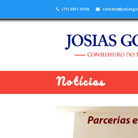
(71) 3011-6104
contato@josiasgo
Notícias