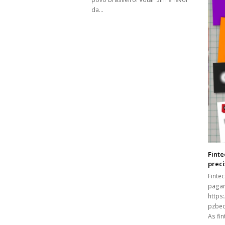
da…
Finte
prec
Finte
pagar
https
pzbed
As fi