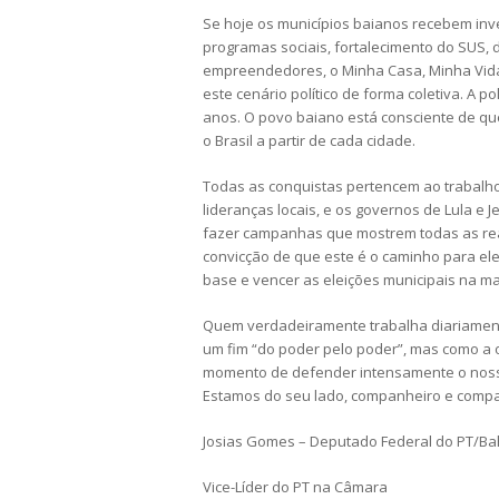
Se hoje os municípios baianos recebem inv
programas sociais, fortalecimento do SUS, d
empreendedores, o Minha Casa, Minha Vida
este cenário político de forma coletiva. A 
anos. O povo baiano está consciente de que
o Brasil a partir de cada cidade.
Todas as conquistas pertencem ao trabalho
lideranças locais, e os governos de Lula
fazer campanhas que mostrem todas as rea
convicção de que este é o caminho para e
base e vencer as eleições municipais na ma
Quem verdadeiramente trabalha diariament
um fim “do poder pelo poder”, mas como a o
momento de defender intensamente o nosso 
Estamos do seu lado, companheiro e compan
Josias Gomes – Deputado Federal do PT/Ba
Vice-Líder do PT na Câmara