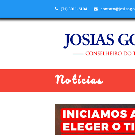
(71) 3011-6104
contato@josiasgo
Notícias