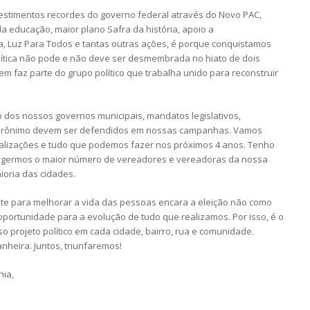
estimentos recordes do governo federal através do Novo PAC,
a educação, maior plano Safra da história, apoio a
, Luz Para Todos e tantas outras ações, é porque conquistamos
política não pode e não deve ser desmembrada no hiato de dois
m faz parte do grupo político que trabalha unido para reconstruir
 dos nossos governos municipais, mandatos legislativos,
 e Jerônimo devem ser defendidos em nossas campanhas. Vamos
lizações e tudo que podemos fazer nos próximos 4 anos. Tenho
legermos o maior número de vereadores e vereadoras da nossa
ioria das cidades.
e para melhorar a vida das pessoas encara a eleição não como
portunidade para a evolução de tudo que realizamos. Por isso, é o
projeto político em cada cidade, bairro, rua e comunidade.
heira. Juntos, triunfaremos!
hia,