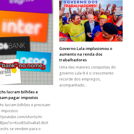
Governo Lula implusionou o
aumento na renda dos
trabalhadores
Uma das maiores conquistas do
governo Lula III é o crescimento
recorde dos empregos,
acompanhado…
chs lucram bilhões e
isam pagar impostos
chs lucram bilhões e precisam
 impostos
://youtube.com/shorts/m-
EJao?si=KsoBSvDvaRa5-BcH
ntechs se vendem para o