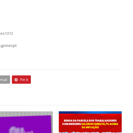
mes1312
asgomespt
Email
Pin It