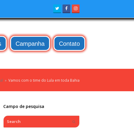
Twitter
Facebook
Instagram
s
Campanha
Contato
al
»
Vamos com o time do Lula em toda Bahia
Campo de pesquisa
Search
Submit