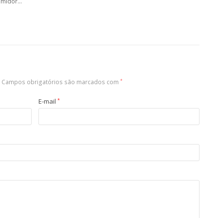
umidor…
Campos obrigatórios são marcados com
*
E-mail
*