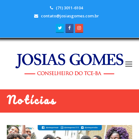
(71) 3011-6104
contato@josiasgomes.com.br
Twitter
Facebook
Instagram
Notícias