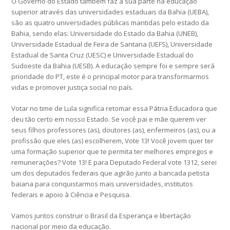
O Governo do Estado também faz a sua parte na educação
superior através das universidades estaduais da Bahia (UEBA),
são as quatro universidades públicas mantidas pelo estado da
Bahia, sendo elas: Universidade do Estado da Bahia (UNEB),
Universidade Estadual de Feira de Santana (UEFS), Universidade
Estadual de Santa Cruz (UESC) e Universidade Estadual do
Sudoeste da Bahia (UESB). A educação sempre foi e sempre será
prioridade do PT, este é o principal motor para transformarmos
vidas e promover justiça social no país.
Votar no time de Lula significa retomar essa Pátria Educadora que
deu tão certo em nosso Estado. Se você pai e mãe querem ver
seus filhos professores (as), doutores (as), enfermeiros (as), ou a
profissão que eles (as) escolherem, Vote 13! Você jovem quer ter
uma formação superior que te permita ter melhores empregos e
remunerações? Vote 13! E para Deputado Federal vote 1312, serei
um dos deputados federais que agirão junto a bancada petista
baiana para conquistarmos mais universidades, institutos
federais e apoio à Ciência e Pesquisa.
Vamos juntos construir o Brasil da Esperança e libertação
nacional por meio da educação.