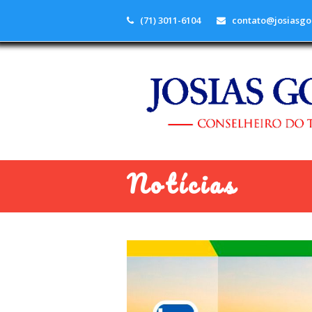
(71) 3011-6104
contato@josiasgo
Notícias