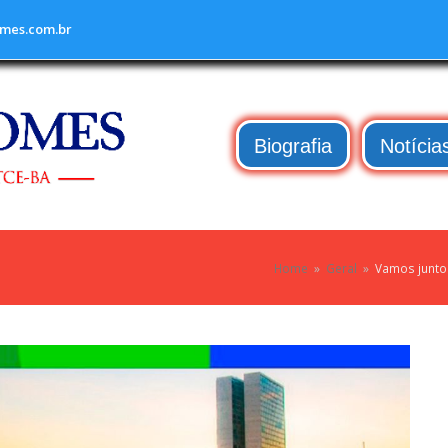
mes.com.br
Biografia
Notícia
Home
»
Geral
»
Vamos junto