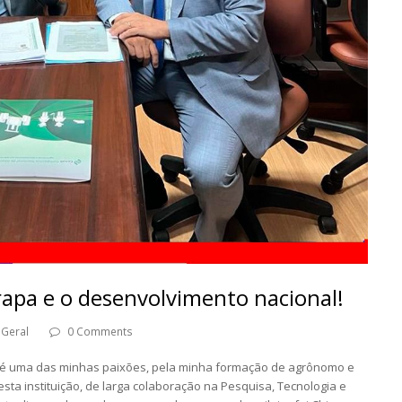
apa e o desenvolvimento nacional!
Geral
0 Comments
 é uma das minhas paixões, pela minha formação de agrônomo e
sta instituição, de larga colaboração na Pesquisa, Tecnologia e