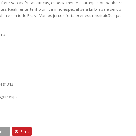
forte são as frutas cítricas, especialmente a laranja. Companheiro
vites. Realmente, tenho um carinho especial pela Embrapa e sei do
hia e em todo Brasil. Vamos juntos fortalecer esta instituição, que
hia
mes1312
asgomespt
Email
Pin It