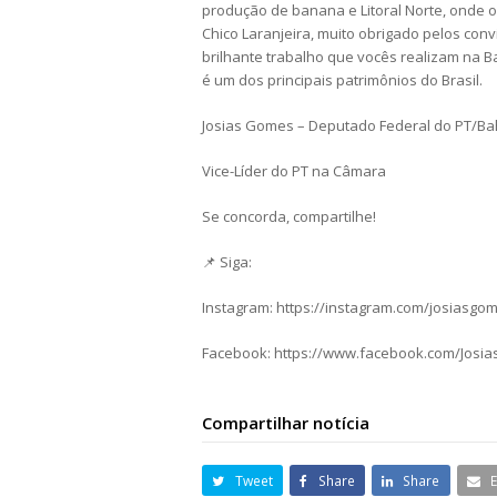
produção de banana e Litoral Norte, onde o 
Chico Laranjeira, muito obrigado pelos con
brilhante trabalho que vocês realizam na Ba
é um dos principais patrimônios do Brasil.
Josias Gomes – Deputado Federal do PT/Ba
Vice-Líder do PT na Câmara
Se concorda, compartilhe!
📌 Siga:
Instagram: https://instagram.com/josiasgo
Facebook: https://www.facebook.com/Josi
Compartilhar notícia
Tweet
Share
Share