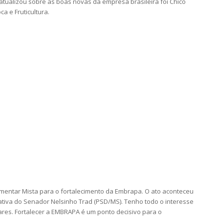
tualizou sobre as boas novas da empresa brasileira foi Chico
a e Fruticultura.
rlamentar Mista para o fortalecimento da Embrapa. O ato aconteceu
ativa do Senador Nelsinho Trad (PSD/MS). Tenho todo o interesse
ares. Fortalecer a EMBRAPA é um ponto decisivo para o