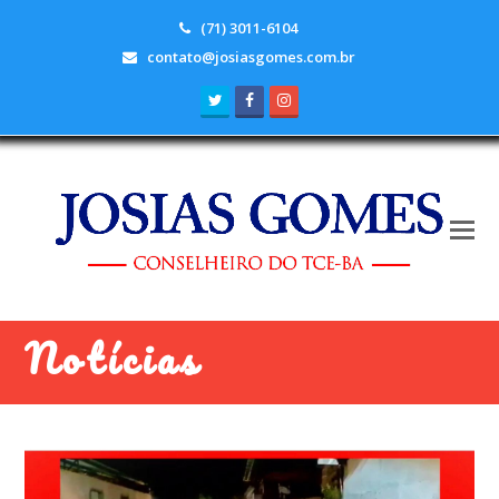
(71) 3011-6104
contato@josiasgomes.com.br
Twitter
Facebook
Instagram
Notícias