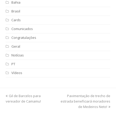
Bahia
Brasil
Cards
Comunicados
Congratulações
Geral
Notícias
PT
Vídeos
previous
Gil de Barcelos para
Pavimentação de trecho de
next
vereador de Camamu!
post:
estrada beneficiará moradores
post:
de Medeiros Neto!