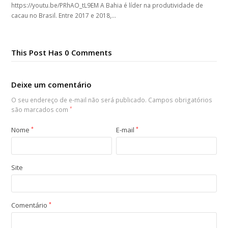
https://youtu.be/PRhAO_tL9EM A Bahia é líder na produtividade de
cacau no Brasil. Entre 2017 e 2018,…
This Post Has 0 Comments
Deixe um comentário
O seu endereço de e-mail não será publicado.
Campos obrigatórios
são marcados com
*
Nome
*
E-mail
*
Site
Comentário
*