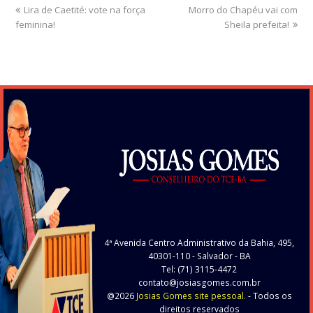
previous
Lira de Caetité: vote na força
Morro do Chapéu vai com
next
feminina!
post:
post:
Sheila prefeita!
4ª Avenida Centro Administrativo da Bahia, 495,
40301-110
- Salvador - BA
Tel: (71) 3115-4472
contato@josiasgomes.com.br
@2026
Josias Gomes site pessoal.
- Todos os
direitos reservados