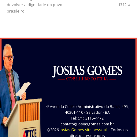
devolver a dignidade do povo
post:
post:
1312
brasileiro
4ª Avenida Centro Administrativo da Bahia, 495,
40301-110
- Salvador - BA
Tel: (71) 3115-4472
contato@josiasgomes.com.br
@2026
Josias Gomes site pessoal.
- Todos os
direitos reservados