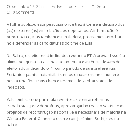
setembro 17, 2022
Fernando Sales
Geral
0 Comments
A Folha publicou esta pesquisa onde traz à tona a indecisão dos
(as) eleitores (as) em relação aos deputados. A informação é
preocupante, mas também estimuladora, precisamos arrochar o
nó e defender as candidaturas do time de Lula.
Na Bahia, o eleitor está inclinado a votar no PT. A prova disso é a
última pesquisa DataFolha que aponta a existência de 41% do
eleitorado, indicando o PT como partido de sua preferência.
Portanto, quanto mais visibilizarmos o nosso nome e número
nessa reta final mais chance teremos de ganhar votos de
indecisos.
Vale lembrar que para Lula reverter as contrarreformas
trabalhistas, previdenciárias, aprovar ganho real do salário e os
projetos de reconstrução nacional, ele necessitará de maioria na
Câmara Federal. O mesmo ocorre com Jerônimo Rodrigues na
Bahia.