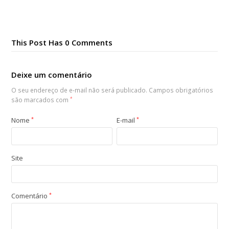
This Post Has 0 Comments
Deixe um comentário
O seu endereço de e-mail não será publicado.
Campos obrigatórios
são marcados com
*
Nome
*
E-mail
*
Site
Comentário
*