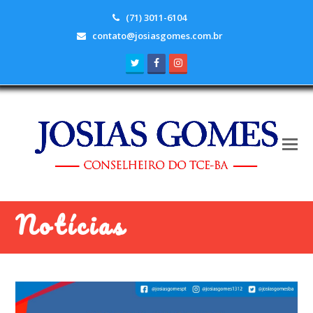
(71) 3011-6104
contato@josiasgomes.com.br
Twitter
Facebook
Instagram
Notícias