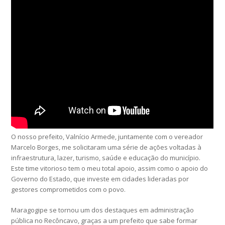
O nosso prefeito, Valnício Armede, juntamente com o vereador
Marcelo Borges, me solicitaram uma série de ações voltadas à
infraestrutura, lazer, turismo, saúde e educação do município.
Este time vitorioso tem o meu total apoio, assim como o apoio do
Governo do Estado, que investe em cidades lideradas por
gestores comprometidos com o povo.
Maragogipe se tornou um dos destaques em administração
pública no Recôncavo, graças a um prefeito que sabe formar