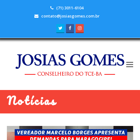
(71) 3011-6104
contato@josiasgomes.com.br
Twitter
Facebook
Instagram
Notícias