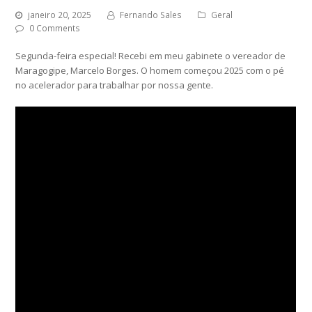
janeiro 20, 2025
Fernando Sales
Geral
0 Comments
Segunda-feira especial! Recebi em meu gabinete o vereador de
Maragogipe, Marcelo Borges. O homem começou 2025 com o pé
no acelerador para trabalhar por nossa gente.