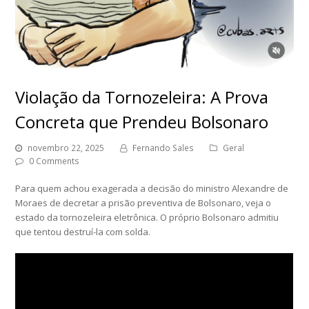
Violação da Tornozeleira: A Prova
Concreta que Prendeu Bolsonaro
novembro 22, 2025
Fernando Sales
Geral
0 Comments
Para quem achou exagerada a decisão do ministro Alexandre de
Moraes de decretar a prisão preventiva de Bolsonaro, veja o
estado da tornozeleira eletrônica. O próprio Bolsonaro admitiu
que tentou destruí-la com solda.