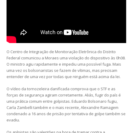
O Centro de Integração de Monitoração Eletrônica do Distrito
Federal comunicou a Moraes uma violação do dispositivo às 0h08.
O ministro agiu rapidamente e impediu uma possível fuga. Mais
uma vez os bolsonaristas se fazem de vítimas, mas precisam
entender de uma vez por todas que ninguém está acima da lei.
O vídeo da tornozeleira danificada comprova que o STF e as
forças de segurança agiram corretamente. Aliás, fugir do país é
uma prática comum entre golpistas. Eduardo Bolsonaro fugiu,
Carla Zambelli também e o mais recente, Alexandre Ramagem
condenado a 16 anos de prisão por tentativa de golpe também se
evadiu.
Os golpistas são valentões na hora de tramar contra a