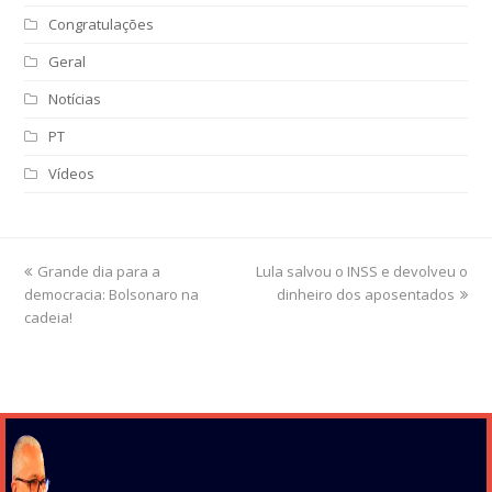
Congratulações
Geral
Notícias
PT
Vídeos
previous
Grande dia para a
Lula salvou o INSS e devolveu o
next
democracia: Bolsonaro na
post:
post:
dinheiro dos aposentados
cadeia!