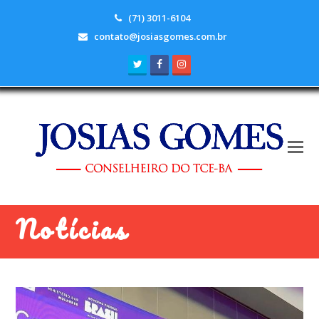
(71) 3011-6104
contato@josiasgomes.com.br
Twitter
Facebook
Instagram
Notícias