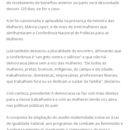
de recebimento do benefício anterior ao parto será descontado
desses 120 dias, se for o caso.
A lei foi sancionada e aplaudida na presença da ministra das
Mulheres, Márcia Lopes, e de mais de 4 mil mulheres que
abrilhantaram a Conferência Nacional de Políticas para as
Mulheres.
Lula também destacou a pluralidade do encontro, afirmando que
a conferência é “um grito contra o silêncio” e que não há
democracia plena sem a voz das mulheres. “De todas as
mulheres, pretas, brancas, indígenas, do campo e da cidade,
trabalhadoras, domésticas, empresárias, profissionais liberais,
que trabalham fora ou se dedicam a cuidar da família”, declarou.
Com certeza, presidente! A democracia se faz com mais direitos
para a classe trabalhadora e com as mulheres tendo voz ativa
nas políticas públicas do país.
A conquista da ampliação do auxílio-maternidade soma-se à Lei
de Igualdade Salarial, aos programas de combate ao feminicídio e
à pobreza menstrual, mostrando o compromisso do nosso