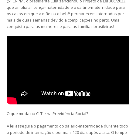
(5ª CNPM), o presidente Lula sancionou o Projeto de Lei 386/2023,
que amplia a licença-maternidade e o salário-maternidade para
os casos em que a mãe ou o bebê permanecem internados por
mais de duas semanas devido a complicações no parto. Uma
conquista para as mulheres e para as famílias brasileiras!
O que muda na CLT e na Previdência Social?
A lei assegura o pagamento do salário-maternidade durante todo
o período de internação e por mais 120 dias após a alta. O tempo