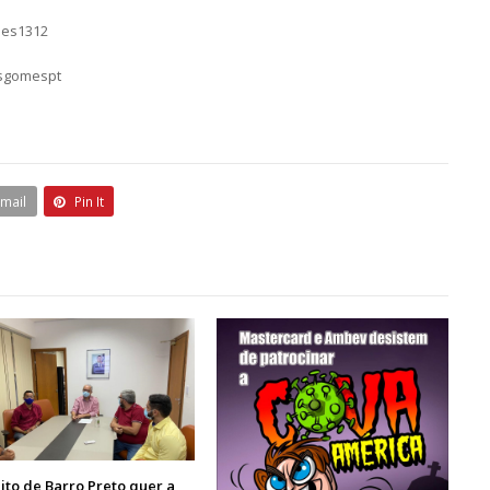
mes1312
asgomespt
Email
Pin It
ito de Barro Preto quer a