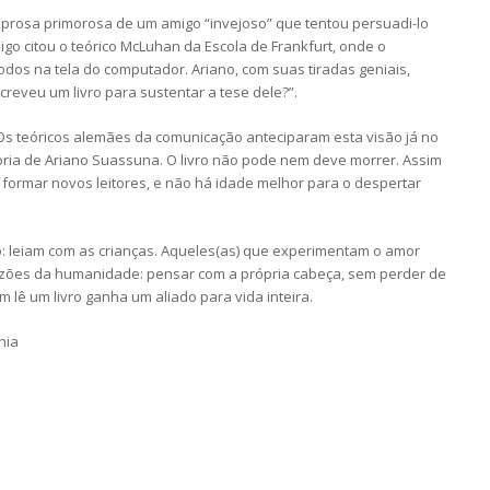
 prosa primorosa de um amigo “invejoso” que tentou persuadi-lo
igo citou o teórico McLuhan da Escola de Frankfurt, onde o
odos na tela do computador. Ariano, com suas tiradas geniais,
reveu um livro para sustentar a tese dele?”.
. Os teóricos alemães da comunicação anteciparam esta visão já no
eoria de Ariano Suassuna. O livro não pode nem deve morrer. Assim
a formar novos leitores, e não há idade melhor para o despertar
: leiam com as crianças. Aqueles(as) que experimentam o amor
azões da humanidade: pensar com a própria cabeça, sem perder de
 lê um livro ganha um aliado para vida inteira.
hia