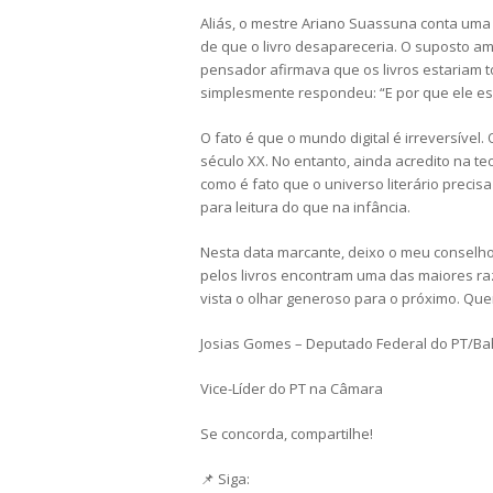
Aliás, o mestre Ariano Suassuna conta uma
de que o livro desapareceria. O suposto am
pensador afirmava que os livros estariam t
simplesmente respondeu: “E por que ele esc
O fato é que o mundo digital é irreversível
século XX. No entanto, ainda acredito na t
como é fato que o universo literário precis
para leitura do que na infância.
Nesta data marcante, deixo o meu conselho
pelos livros encontram uma das maiores r
vista o olhar generoso para o próximo. Quem
Josias Gomes – Deputado Federal do PT/Ba
Vice-Líder do PT na Câmara
Se concorda, compartilhe!
📌 Siga: