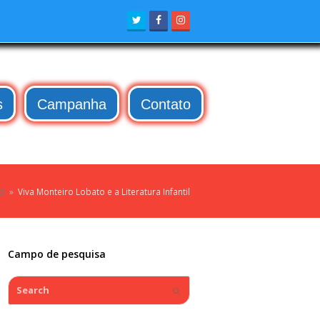
Twitter
Facebook
Instagram
s
Campanha
Contato
al
»
Viva Monteiro Lobato e a Literatura Infantil
Campo de pesquisa
Search
Submit