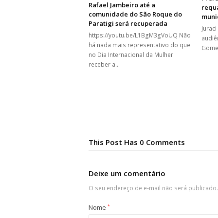
Rafael Jambeiro até a
requa
comunidade do São Roque do
muni
Paratigi será recuperada
Jurac
https://youtu.be/L1BgM3gVoUQ Não
audiê
há nada mais representativo do que
Gomes
no Dia Internacional da Mulher
receber a…
This Post Has 0 Comments
Deixe um comentário
O seu endereço de e-mail não será publicado.
Nome
*