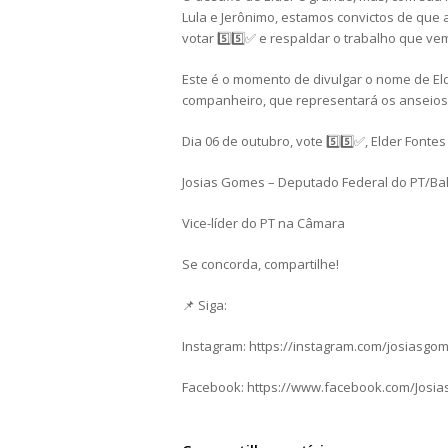
Lula e Jerônimo, estamos convictos de que 
votar 5️⃣5️⃣✅ e respaldar o trabalho que ve
Este é o momento de divulgar o nome de Eld
companheiro, que representará os anseios 
Dia 06 de outubro, vote 5️⃣5️⃣✅, Elder Fontes
Josias Gomes – Deputado Federal do PT/Ba
Vice-líder do PT na Câmara
Se concorda, compartilhe!
📌 Siga:
Instagram: https://instagram.com/josiasgo
Facebook: https://www.facebook.com/Josi