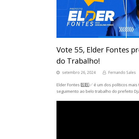
Vote 55, Elder Fontes pr
do Trabalho!
setembro 26, 2024
Fernando Sales
Elder Fontes 5️⃣5️⃣✅ é um dos políticos mai
seguimento ao belo trabalho do prefeito Dja