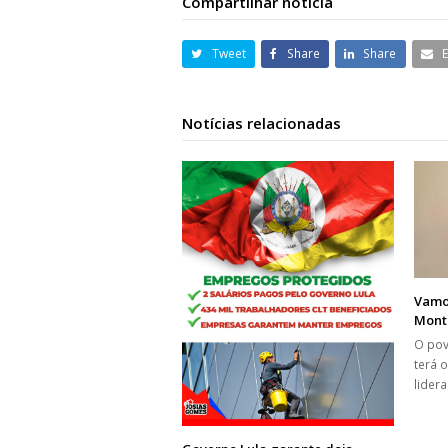
Compartilhar notícia
Tweet
Share
Share
Notícias relacionadas
Vamo
Monte
O pov
terá 
lider