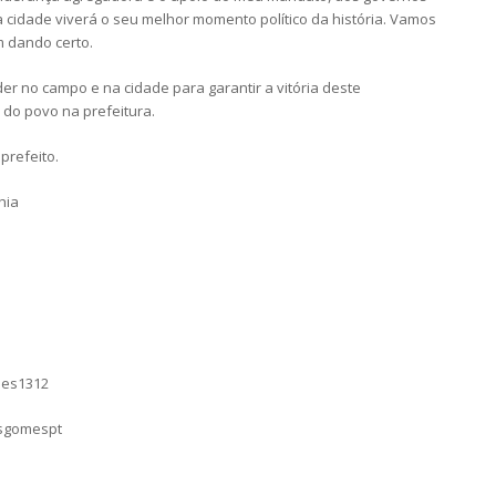
a cidade viverá o seu melhor momento político da história. Vamos
m dando certo.
er no campo e na cidade para garantir a vitória deste
do povo na prefeitura.
 prefeito.
hia
mes1312
asgomespt