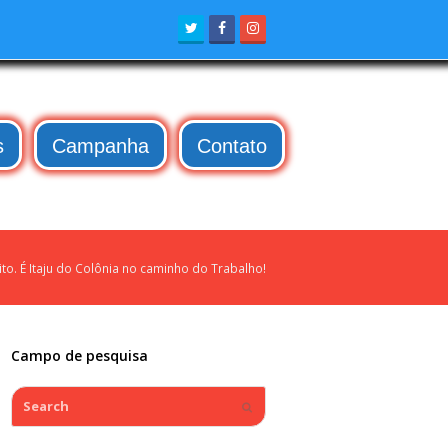
Twitter
Facebook
Instagram
s
Campanha
Contato
ito. É Itaju do Colônia no caminho do Trabalho!
Campo de pesquisa
Search
Submit