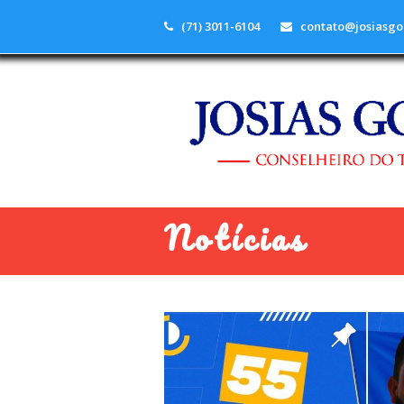
(71) 3011-6104
contato@josiasgo
Notícias