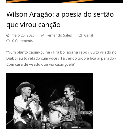
Wilson Aragão: a poesia do sertão
que virou canção
maio 25, 2025
Fernando Sales
Geral
0 Comments
“Num planto capim-guiné / Prá boi abaná rabo / Eu tô virado no
Diabo, eu tô retado cum você / Tá vendo tudo e fica aí parado /
Com cara de veado que viu caxinguelê”.