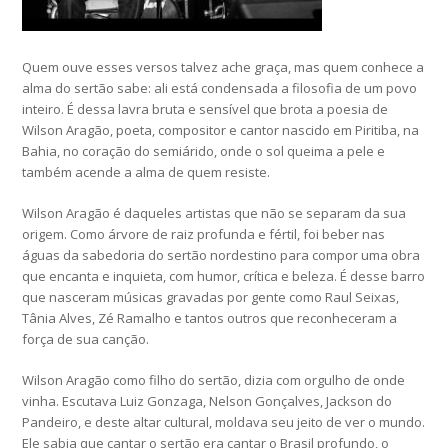
Quem ouve esses versos talvez ache graça, mas quem conhece a
alma do sertão sabe: ali está condensada a filosofia de um povo
inteiro. É dessa lavra bruta e sensível que brota a poesia de
Wilson Aragão, poeta, compositor e cantor nascido em Piritiba, na
Bahia, no coração do semiárido, onde o sol queima a pele e
também acende a alma de quem resiste.
Wilson Aragão é daqueles artistas que não se separam da sua
origem. Como árvore de raiz profunda e fértil, foi beber nas
águas da sabedoria do sertão nordestino para compor uma obra
que encanta e inquieta, com humor, crítica e beleza. É desse barro
que nasceram músicas gravadas por gente como Raul Seixas,
Tânia Alves, Zé Ramalho e tantos outros que reconheceram a
força de sua canção.
Wilson Aragão como filho do sertão, dizia com orgulho de onde
vinha. Escutava Luiz Gonzaga, Nelson Gonçalves, Jackson do
Pandeiro, e deste altar cultural, moldava seu jeito de ver o mundo.
Ele sabia que cantar o sertão era cantar o Brasil profundo, o