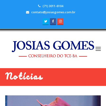
(71) 3011-6104
contato@josiasgomes.com.br
Twitter
Facebook
Instagram
Notícias