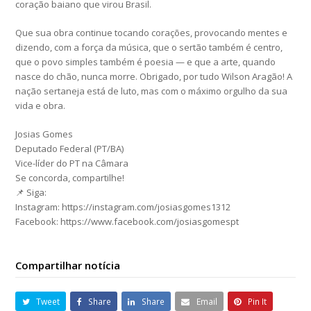
coração baiano que virou Brasil.
Que sua obra continue tocando corações, provocando mentes e
dizendo, com a força da música, que o sertão também é centro,
que o povo simples também é poesia — e que a arte, quando
nasce do chão, nunca morre. Obrigado, por tudo Wilson Aragão! A
nação sertaneja está de luto, mas com o máximo orgulho da sua
vida e obra.
Josias Gomes
Deputado Federal (PT/BA)
Vice-líder do PT na Câmara
Se concorda, compartilhe!
📌 Siga:
Instagram: https://instagram.com/josiasgomes1312
Facebook: https://www.facebook.com/josiasgomespt
Compartilhar notícia
Tweet
Share
Share
Email
Pin It