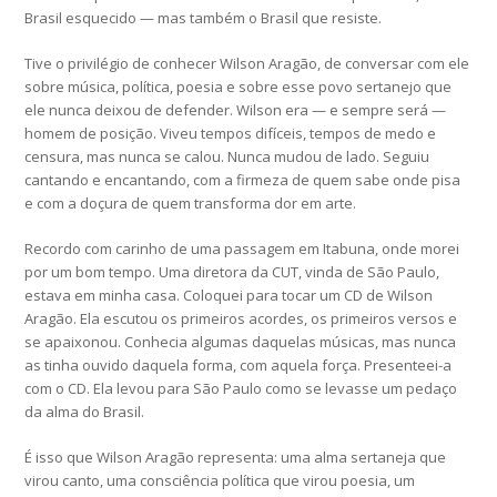
Brasil esquecido — mas também o Brasil que resiste.
Tive o privilégio de conhecer Wilson Aragão, de conversar com ele
sobre música, política, poesia e sobre esse povo sertanejo que
ele nunca deixou de defender. Wilson era — e sempre será —
homem de posição. Viveu tempos difíceis, tempos de medo e
censura, mas nunca se calou. Nunca mudou de lado. Seguiu
cantando e encantando, com a firmeza de quem sabe onde pisa
e com a doçura de quem transforma dor em arte.
Recordo com carinho de uma passagem em Itabuna, onde morei
por um bom tempo. Uma diretora da CUT, vinda de São Paulo,
estava em minha casa. Coloquei para tocar um CD de Wilson
Aragão. Ela escutou os primeiros acordes, os primeiros versos e
se apaixonou. Conhecia algumas daquelas músicas, mas nunca
as tinha ouvido daquela forma, com aquela força. Presenteei-a
com o CD. Ela levou para São Paulo como se levasse um pedaço
da alma do Brasil.
É isso que Wilson Aragão representa: uma alma sertaneja que
virou canto, uma consciência política que virou poesia, um