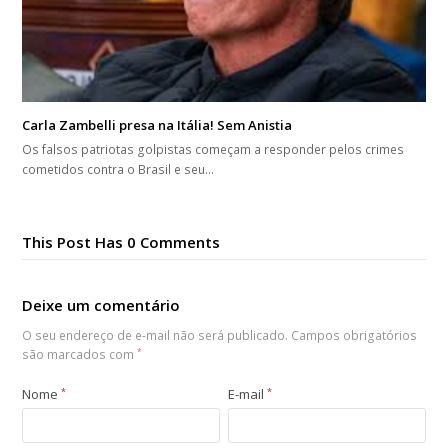
Carla Zambelli presa na Itália! Sem Anistia
Os falsos patriotas golpistas começam a responder pelos crimes
cometidos contra o Brasil e seu…
This Post Has 0 Comments
Deixe um comentário
O seu endereço de e-mail não será publicado.
Campos obrigatórios
são marcados com
*
Nome
*
E-mail
*