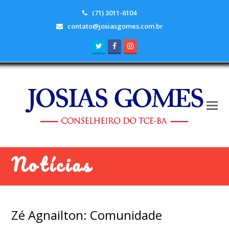
(71) 3011-6104
contato@josiasgomes.com.br
Twitter
Facebook
Instagram
Notícias
Zé Agnailton: Comunidade