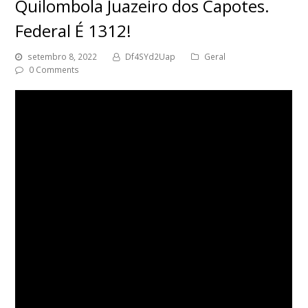
Quilombola Juazeiro dos Capotes.
Federal É 1312!
setembro 8, 2022
Df4SYd2Uap
Geral
0 Comments