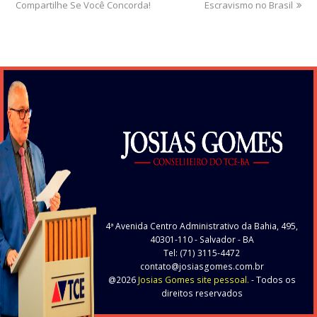
Compartilhe Se Você Concorda!
Escravismo no Brasil
4ª Avenida Centro Administrativo da Bahia, 495,
40301-110
- Salvador - BA
Tel: (71) 3115-4472
contato@josiasgomes.com.br
@2026
Josias Gomes site pessoal.
- Todos os
direitos reservados