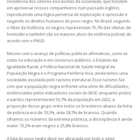
resistência dos setores escravistas da sociedade, que insistem
em aprisionar nossos companheiros num passado inglório,
reproduzindo uma lógica perversa de exploração e opressão e
negando os direitos humanos do povo negro. No Brasil, segundo
o Atlas da Violência, os negros representam 75,7% das vítimas de
homicídio e também são os maiores alvos da violência policial, de
acordo com o PNUD.
Mesmo com o avanço de políticas públicas afirmativas, como as
cotas na educação e em concursos públicos, o Estatuto da
Igualdade Racial, a Política Nacional de Saúde Integral da
População Negra e o Programa Periferia Viva, ainda temos uma
sociedade assolada pelo racismo estrutural. Esse racismo faz
com que a população negra enfrente uma série de dificuldades,
evidenciadas pelos indicadores sociais do IBGE: enquanto pretos
e pardos representavam 55,7% da população em 2022, a
proporção desse grupo entre todos os brasileiros abaixo da linha
de pobreza era de 70,3%, ante 28,7% de brancos. Quando
olhamos os números da extrema pobreza, a discrepância é ainda
maior: 73,2% eram negros e 25,8% brancos.
A luta do povo negro deve ser abraçada por todo o setor