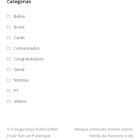
Categorias
Bahia
Brasil
Cards
Comunicados
Congratulações
Geral
Notícias
PT
Vídeos
previous
A Segurança Pública Não
Ataque a Renato Freitas expôs
next
Pode Ser um Palanque.
post:
post:
ferida do Racismo e do