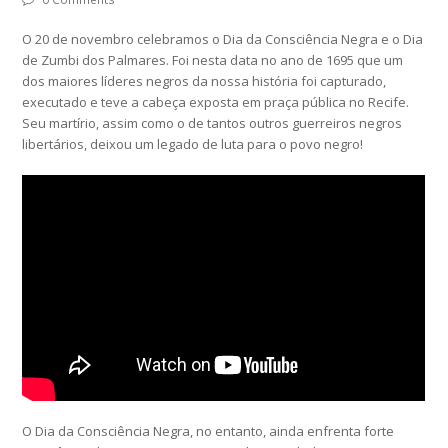
O 20 de novembro celebramos o Dia da Consciência Negra e o Dia
de Zumbi dos Palmares. Foi nesta data no ano de 1695 que um
dos maiores líderes negros da nossa história foi capturado,
executado e teve a cabeça exposta em praça pública no Recife.
Seu martírio, assim como o de tantos outros guerreiros negros
libertários, deixou um legado de luta para o povo negro!
O Dia da Consciência Negra, no entanto, ainda enfrenta forte