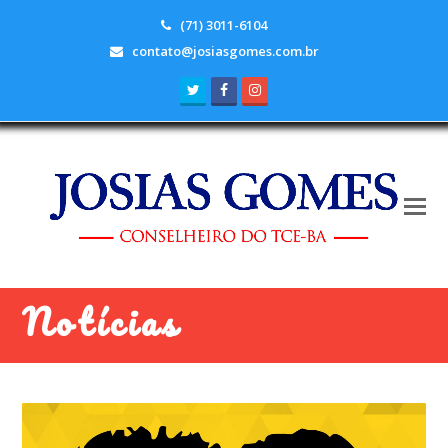
(71) 3011-6104
contato@josiasgomes.com.br
Twitter
Facebook
Instagram
Notícias