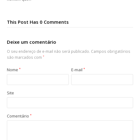
This Post Has 0 Comments
Deixe um comentário
O seu endereço de e-mail não será publicado.
Campos obrigatórios
são marcados com
*
Nome
*
E-mail
*
Site
Comentário
*