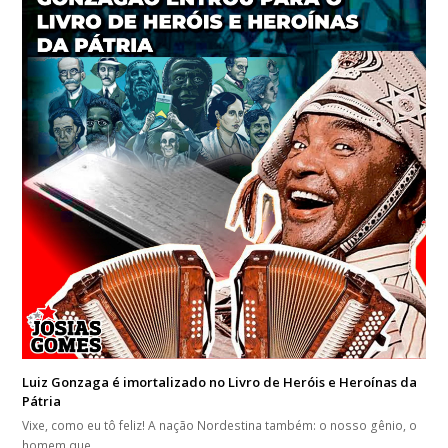
Luiz Gonzaga é imortalizado no Livro de Heróis e Heroínas da
Pátria
Vixe, como eu tô feliz! A nação Nordestina também: o nosso gênio, o
homem que…