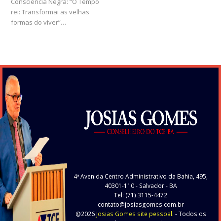
Consciência Negra: “Ó Tempo
post:
post:
rei: Transformai as velhas
formas do viver”…
4ª Avenida Centro Administrativo da Bahia, 495,
40301-110
- Salvador - BA
Tel: (71) 3115-4472
contato@josiasgomes.com.br
@2026
Josias Gomes site pessoal.
- Todos os