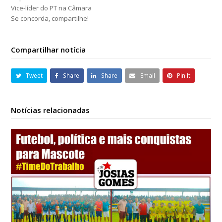
Vice-líder do PT na Câmara
Se concorda, compartilhe!
Compartilhar notícia
Tweet
Share
Share
Email
Pin It
Notícias relacionadas