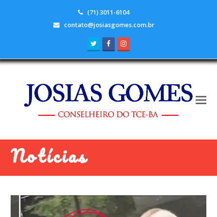
(71) 3011-6104
contato@josiasgomes.com.br
Twitter
Facebook
Instagram
Notícias