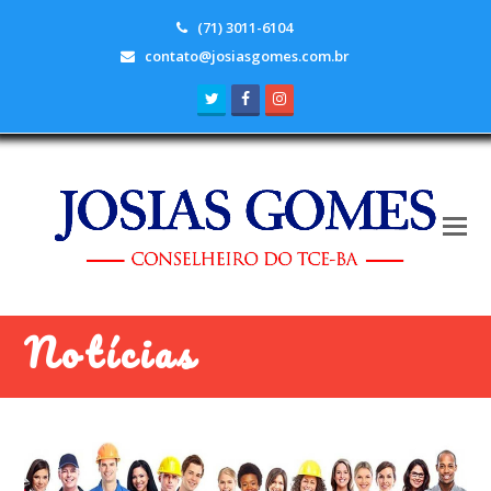
(71) 3011-6104
contato@josiasgomes.com.br
Twitter
Facebook
Instagram
Notícias