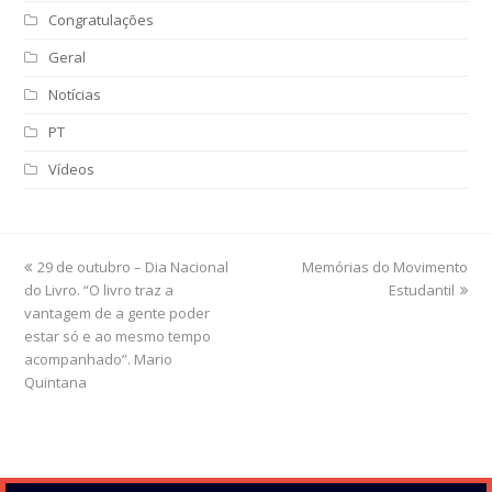
Congratulações
Geral
Notícias
PT
Vídeos
previous
29 de outubro – Dia Nacional
Memórias do Movimento
next
do Livro. “O livro traz a
post:
post:
Estudantil
vantagem de a gente poder
estar só e ao mesmo tempo
acompanhado”. Mario
Quintana