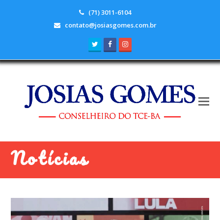
(71) 3011-6104
contato@josiasgomes.com.br
Twitter
Facebook
Instagram
Notícias