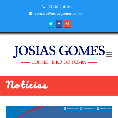
(71) 3011-6104
contato@josiasgomes.com.br
Twitter
Facebook
Instagram
Notícias