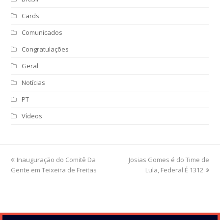
Cards
Comunicados
Congratulações
Geral
Notícias
PT
Vídeos
previous
Inauguração do Comitê Da
Josias Gomes é do Time de
next
Gente em Teixeira de Freitas
post:
post:
Lula, Federal É 1312