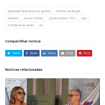
deputado federal josias gomes
Distrito de Ibirajá
itanhém
Josias Gomes
Josias Gomes 1312
Lula
O Federal da Gente
pt
Compartilhar notícia
Tweet
Share
Share
Email
Pin It
Notícias relacionadas