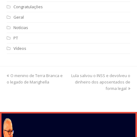
Congratulações
Geral
Notícias
PT
Vídeos
previous
O menino de Terra Branca e
Lula salvou o INSS e devolveu o
next
o legado de Marighella
post:
post:
dinheiro dos aposentados de
forma legal