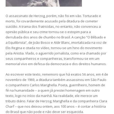
O assassinato de Herzog, porém, não foi em vão. Torturado e
morto, foi covardemente acusado pela ditadura de cometer
suicídio. A trama dos fratricidas, no entanto, não convenceu a
opinião pública e seu crime tornou-se o estopim para a
derrubada dos anos de chumbo no Brasil. A canção “O Bêbado e
a Equilibrista”, de João Bosco e Aldir Blanc, imortalizada na voz de
Elis Regina e citada no vídeo, tornou-se um hino do movimento
pela Anistia. Vlado, o aguerrido jornalista, como era chamado por
seus companheiros e companheiras, transformou-se em um
memorial vivo em defesa da democracia e dos direitos humanos.
Ao escrever este texto, rememoro que há exatos 56 anos, em 4 de
novembro de 1969, a ditadura também assassinou em São Paulo
o companheiro Carlos Marighella. Poeta, guerrilheiro, homem de
fé na humanidade – a quem já prestei homenagem em outro
texto, logo no início da manhã. Na realidade, ele merece um
tributo diário. Falar de Herzog, Marighella e da companheira Clara
Charf – que nos deixou ontem, aos 100 anos – é contar a história
do Brasil que não pode e não deve ser esquecida.