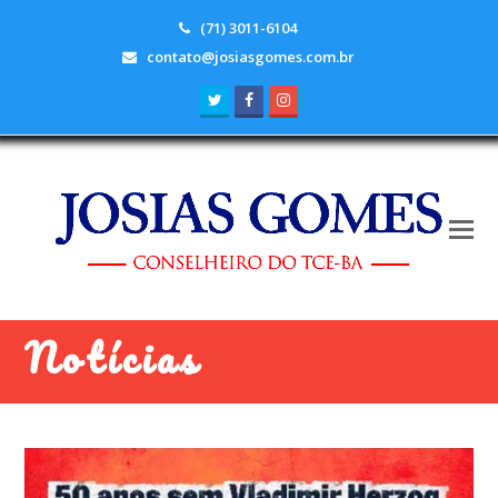
(71) 3011-6104
contato@josiasgomes.com.br
Twitter
Facebook
Instagram
Notícias