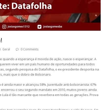
!
Geral
0 Comments
 e quando a esperança é movida de ação, nasce o esperançar. A
 querem viver em um país humano de oportunidades para todos
leiras, segundo pesquisa do Datafolha, o ex-presidente desponta na
s, mais que o dobro de Bolsonaro.
 é ainda maior e alcançou 58%. Juventude anti-bolsonarista: 67%
a encerrou o seu segundo mandato em 2010, muitos jovens ainda
e Lula é tão marcante que reverbera em todas as gerações. Prova