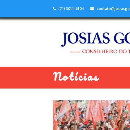
(71) 3011-6104
contato@josiasgo
Notícias