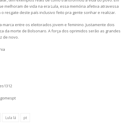
lar, tem exemplos reais de como transformou a vida do povo. Em
e melhoram de vida na era Lula, essa memória afetiva atravessa
 resgate deste país inclusivo feito pra gente sonhar e realizar.
 marca entre os eleitorados jovem e feminino. Justamente dois
ica da morte de Bolsonaro. A força dos oprimidos serão as grandes
liz de novo.
hia
mes1312
sgomespt
Lula lá
pt