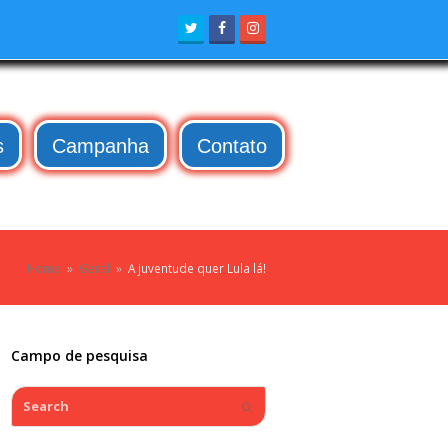
Twitter
Facebook
Instagram
s
Campanha
Contato
Home
»
Geral
»
A juventude quer Lula lá!
Campo de pesquisa
Search
Submit