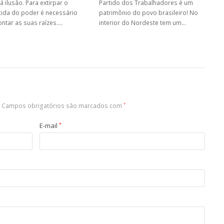
á ilusão. Para extirpar o
Partido dos Trabalhadores é um
ida do poder é necessário
patrimônio do povo brasileiro! No
ontar as suas raízes.…
interior do Nordeste tem um…
Campos obrigatórios são marcados com
*
E-mail
*