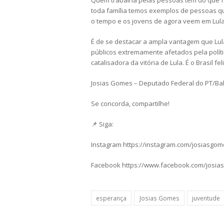
Quem trabalha pelas pessoas tem do que fa
toda família temos exemplos de pessoas qu
o tempo e os jovens de agora veem em Lula o
É de se destacar a ampla vantagem que Lula
públicos extremamente afetados pela polít
catalisadora da vitória de Lula. É o Brasil fe
Josias Gomes – Deputado Federal do PT/Ba
Se concorda, compartilhe!
📌 Siga:
Instagram https://instagram.com/josiasgo
Facebook https://www.facebook.com/josia
esperança
Josias Gomes
juventude