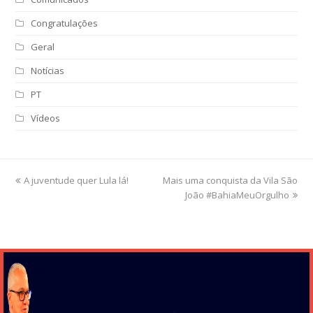
Congratulações
Geral
Notícias
PT
Vídeos
previous
A juventude quer Lula lá!
Mais uma conquista da Vila São
next
post:
post:
João #BahiaMeuOrgulho