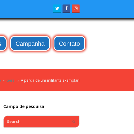
Twitter
Facebook
Instagram
s
Campanha
Contato
e
»
Geral
»
A perda de um militante exemplar!
Campo de pesquisa
Search
Submit