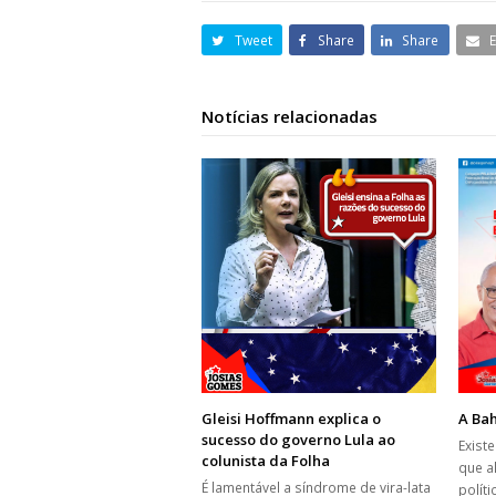
Tweet
Share
Share
Notícias relacionadas
Gleisi Hoffmann explica o
A Bah
sucesso do governo Lula ao
Exist
colunista da Folha
que a
É lamentável a síndrome de vira-lata
polít