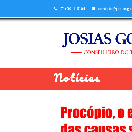
(71) 3011-6104
contato@josiasgo
Notícias