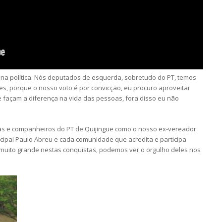
 na política. Nós deputados de esquerda, sobretudo do PT, temos
s, porque o nosso voto é por convicção, eu procuro aproveitar
 façam a diferença na vida das pessoas, fora disso eu não
s e companheiros do PT de Quijingue como o nosso ex-vereador
icipal Paulo Abreu e cada comunidade que acredita e participa
uito grande nestas conquistas, podemos ver o orgulho deles nos