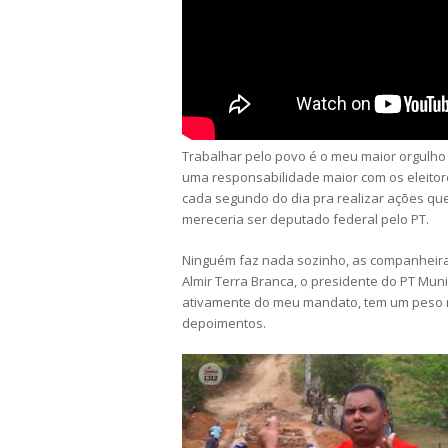
Trabalhar pelo povo é o meu maior orgulho
uma responsabilidade maior com os eleitore
cada segundo do dia pra realizar ações que
mereceria ser deputado federal pelo PT.
Ninguém faz nada sozinho, as companheira
Almir Terra Branca, o presidente do PT Mun
ativamente do meu mandato, tem um peso m
depoimentos.