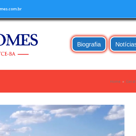
mes.com.br
Biografia
Notícia
Home
»
Geral