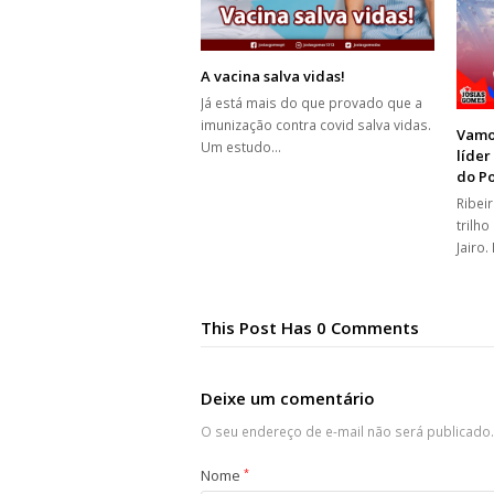
A vacina salva vidas!
Já está mais do que provado que a
imunização contra covid salva vidas.
Vamos
Um estudo…
líder
do P
Ribei
trilho
Jairo.
This Post Has 0 Comments
Deixe um comentário
O seu endereço de e-mail não será publicado.
Nome
*