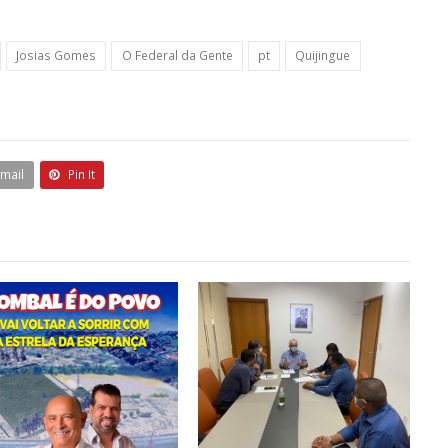
Josias Gomes
O Federal da Gente
pt
Quijingue
Email
Pin It