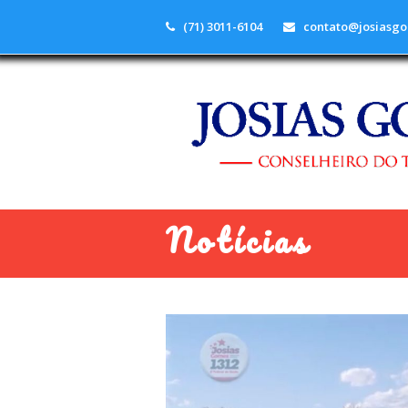
(71) 3011-6104
contato@josiasgo
Notícias