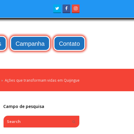
Twitter
Facebook
Instagram
s
Campanha
Contato
»
Ações que transformam vidas em Quijingue
Campo de pesquisa
Search
Submit