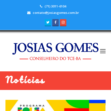
(71) 3011-6104
contato@josiasgomes.com.br
Twitter
Facebook
Instagram
Notícias