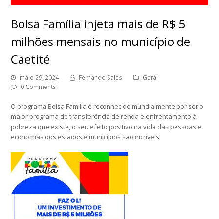
Bolsa Família injeta mais de R$ 5
milhões mensais no município de
Caetité
maio 29, 2024
Fernando Sales
Geral
0 Comments
O programa Bolsa Família é reconhecido mundialmente por ser o
maior programa de transferência de renda e enfrentamento à
pobreza que existe, o seu efeito positivo na vida das pessoas e
economias dos estados e municípios são incríveis.