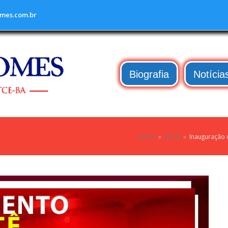
mes.com.br
Biografia
Notícia
Home
»
Geral
»
Inauguração 