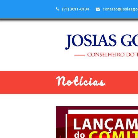
(71) 3011-6104
contato@josiasgo
Notícias