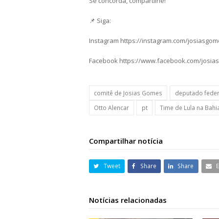
Se concorda, compartilhe!
📌 Siga:
Instagram https://instagram.com/josiasgo
Facebook https://www.facebook.com/josia
comitê de Josias Gomes
deputado feder
Otto Alencar
pt
Time de Lula na Bahi
Compartilhar notícia
Tweet
Share
Share
Notícias relacionadas