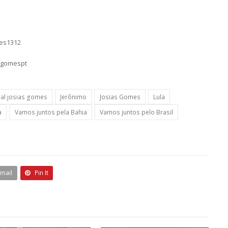
mes1312
sgomespt
al josias gomes
Jerônimo
Josias Gomes
Lula
a
Vamos juntos pela Bahia
Vamos juntos pelo Brasil
Email
Pin It