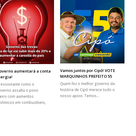
Vamos juntos por Cipó! VOTE
overno aumentará a conta
MARQUINHOS PREFEITO 55
nergia!
Quem fez o melhor governo da
ressionante como o
história de Cipó merece todo o
verno assalta o povo
nosso apoio. Temos…
leiro com aumentos
nômicos em combustíveis,