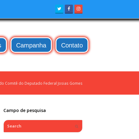
Twitter
Facebook
Instagram
s
Campanha
Contato
do Comitê do Deputado Federal Josias Gomes
Campo de pesquisa
Search
Submit