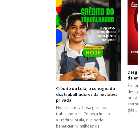
Desg
de e
É imp
Crédito do Lula, o consignado
desgo
dos trabalhadores da iniciativa
brasi
privada
astro
Notícia maravilhosa para os
gás…
trabalhadores! Começa hoje o
#CréditoDoLula, que pode
beneficiar 47 milhões de…