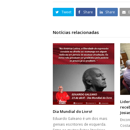
Tweet
Share
Share
Notícias relacionadas
Lider
rece
Dia Mundial do Livro!
Josi
Eduardo Galeano é um dos mais
Encon
geniais escritores de esquerda.
Costa