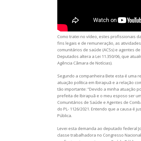
Como tratei no vídeo, estes profissionais
fins legais e de remuneração, as atividade
comunitários de saúde (ACSs) e agentes de
Deputados altera a Lei 11.350/06, que atua
Agência Câmara de Notícias).
Segundo a companheira Bete esta é uma rei
atuação política em Ibirapuã e a relação 
tão importante: “Devido a minha atuação p
prefeita de Ibirapuã e o meu esposo ser um
Comunitários de Saúde e Agentes de Comb
do PL- 1126/2021. Entendo que a causa é j
Pública.
Levei esta demanda ao deputado federal Jo
classe trabalhadora no Congresso Nacional