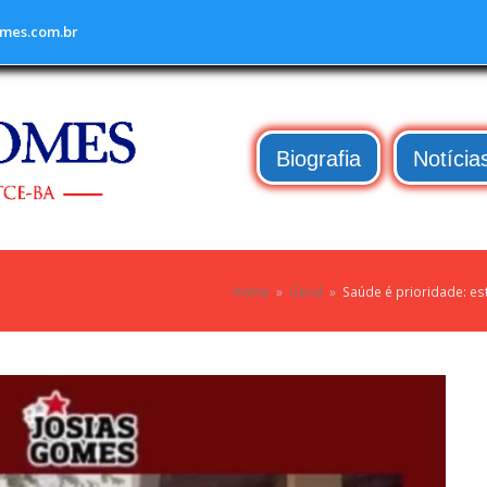
mes.com.br
Biografia
Notícia
Home
»
Geral
»
Saúde é prioridade: es