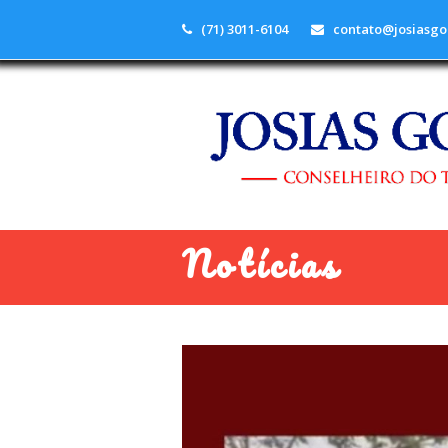
(71) 3011-6104
contato@josiasgo
Notícias