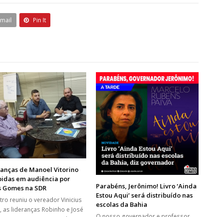
Email
Pin It
anças de Manoel Vitorino
bidas em audiência por
Parabéns, Jerônimo! Livro ‘Ainda
as Gomes na SDR
Estou Aqui’ será distribuído nas
tro reuniu o vereador Vinicius
escolas da Bahia
, as lideranças Robinho e José
O nosso governador e professor