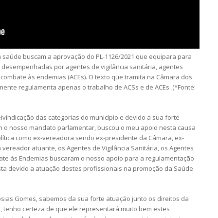
 da saúde buscam a aprovação do PL-1126/2021 que equipara para
s desempenhadas por agentes de vigilância sanitária, agentes
 combate às endemias (ACEs). O texto que tramita na Câmara dos
lmente regulamenta apenas o trabalho de ACSs e de ACEs. (*Fonte:
vindicação das categorias do município e devido a sua forte
com o nosso mandato parlamentar, buscou o meu apoio nesta causa
olítica como ex-vereadora sendo ex-presidente da Câmara, ex-
 vereador atuante, os Agentes de Vigilância Sanitária, os Agentes
ate às Endemias buscaram o nosso apoio para a regulamentação
usta devido a atuação destes profissionais na promoção da Saúde
sias Gomes, sabemos da sua forte atuação junto os direitos da
, tenho certeza de que ele representará muito bem estes