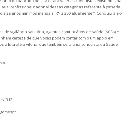
 junto da bancada petista e fará valer as conquistas existentes na
alarial profissional nacional dessas categorias referente à jornada
ois salários mínimos mensais (R$ 2.200 atualmente)”. Concluiu a ex-
 de vigilância sanitária, agentes comunitários de saúde (ACSs) e
Tenham certeza de que vocês podem contar com o um apoio em
os à luta até a vitória, que também será uma conquista da Saúde
hia
mes1312
sgomespt