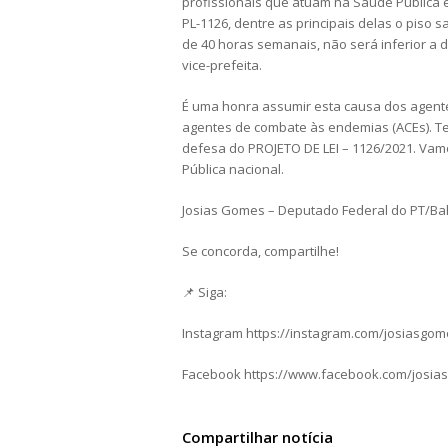
profissionais que atuam na Saúde Pública e
PL-1126, dentre as principais delas o piso s
de 40 horas semanais, não será inferior a d
vice-prefeita.
É uma honra assumir esta causa dos agentes
agentes de combate às endemias (ACEs). 
defesa do PROJETO DE LEI – 1126/2021. Vam
Pública nacional.
Josias Gomes – Deputado Federal do PT/Ba
Se concorda, compartilhe!
📌 Siga:
Instagram https://instagram.com/josiasgo
Facebook https://www.facebook.com/josia
Compartilhar notícia