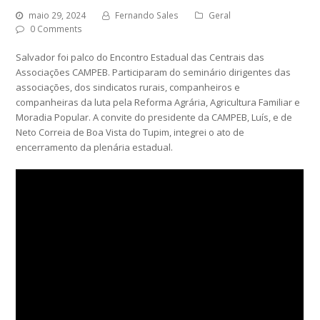
maio 29, 2024
Fernando Sales
Geral
0 Comments
Salvador foi palco do Encontro Estadual das Centrais das
Associações CAMPEB. Participaram do seminário dirigentes das
associações, dos sindicatos rurais, companheiros e
companheiras da luta pela Reforma Agrária, Agricultura Familiar e
Moradia Popular. A convite do presidente da CAMPEB, Luís, e de
Neto Correia de Boa Vista do Tupim, integrei o ato de
encerramento da plenária estadual.