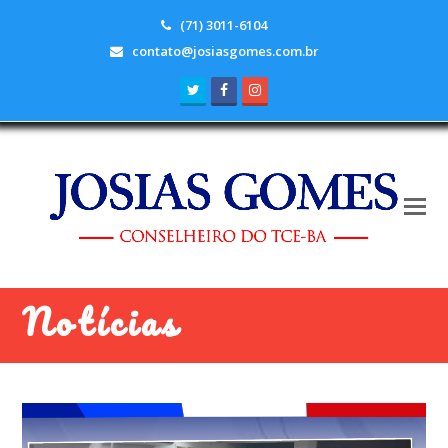
(71) 3011-6104
contato@josiasgomes.com.br
Twitter
Facebook
Instagram
Notícias