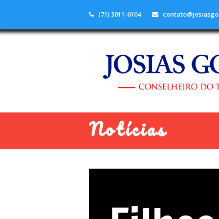
(71) 3011-6104
contato@josiasgo
Notícias