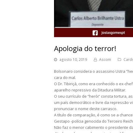
Apologia do terror!
agosto 10, 2019
Ascom
Card
Bolsonaro considera o assassino Ustra “he
cara do mal.
O Dr. Tibiriçá, como era conhecido o ex-che
aparelho repressivo da Ditadura Militar.
O seu currículo de “herói” consta tortura,
um país democrático e livre da repressão v
pronunciar o nome deste carrasco.
A título de comparação, é como se a chance
Gestapo -polícia genocida do Terceiro Reich
Não faz o menor cabimento o presidente d