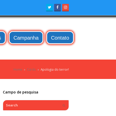
Twitter
Facebook
Instagram
s
Campanha
Contato
Home
»
Cards
»
Apologia do terror!
Campo de pesquisa
Search
Submit