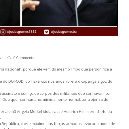
s
0 Comments
rói nacional”, porque ele vem do mesmo limbo que personifica a
fe do DOI-CODI do II Exército nos anos 70, era o capanga algoz do
 assassinato e sumiço de corpos dos militantes que sonhavam com
il. Qualquer ser humano, minimamente normal, teria ojeriza de
ler alemã Angela Merkel idolatrasse Heinrich Himmlerr, chefe da
.
a República, chefe máximo das forças armadas, evocar o nome de