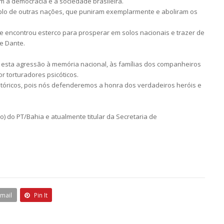
m à democracia e à sociedade brasileira.
plo de outras nações, que puniram exemplarmente e aboliram os
e encontrou esterco para prosperar em solos nacionais e trazer de
e Dante.
 esta agressão à memória nacional, às famílias dos companheiros
 torturadores psicóticos.
istóricos, pois nós defenderemos a honra dos verdadeiros heróis e
) do PT/Bahia e atualmente titular da Secretaria de
Email
Pin It