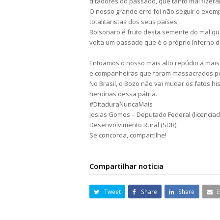
ditadores do passado, que tanto mal fizera
O nosso grande erro foi não seguir o exem
totalitaristas dos seus países.
Bolsonaro é fruto desta semente do mal qu
volta um passado que é o próprio Inferno d
Entoamos o nosso mais alto repúdio a mais
e companheiras que foram massacrados por
No Brasil, o Bozo não vai mudar os fatos h
heroínas dessa pátria.
#DitaduraNuncaMais
Josias Gomes – Deputado Federal (licenciado
Desenvolvimento Rural (SDR).
Se concorda, compartilhe!
Compartilhar notícia
Tweet
Share
Share