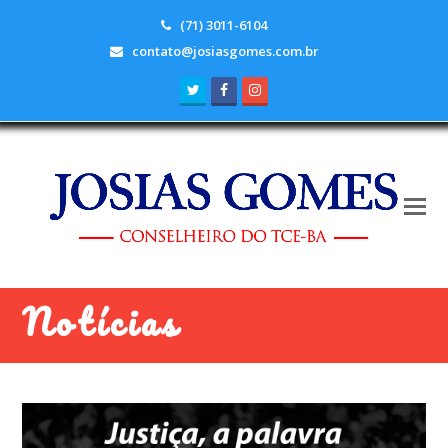
(71) 3011-6104
contato@josiasgomes.com.br
Twitter
Facebook
Instagram
Notícias