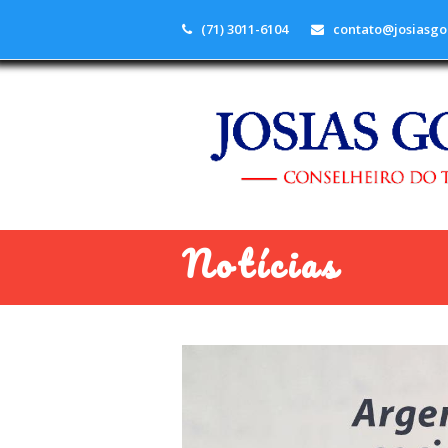
(71) 3011-6104
contato@josiasgo
Notícias