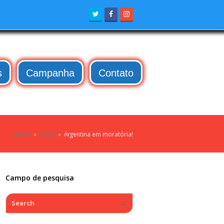
Twitter
Facebook
Instagram
s
Campanha
Contato
Home
»
Geral
»
Argentina em moratória!
Campo de pesquisa
Search
Submit