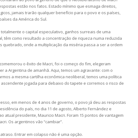
 respostas estão nos fatos. Estado mínimo que esmaga direitos,
gicos, jamais trarão qualquer benefício para o povo e os países,
aíses da América do Sul.
am totalmente o capital especulativo, ganhos surreais de uma
al, têm como resultado a concentração de riqueza numa reduzida
s quebrado, onde a multiplicação da miséria passa a ser a ordem
o comemorou o êxito de Macri, foi o começo do fim, elegeram
e ser a Argentina de amanhã. Aqui, temos um agravante: com o
armos a mesma cartilha econômica neoliberal, temos uma política
o ascendente jogada para debaixo do tapete e corremos o risco de
avesso, em menos de 4 anos de governo, o povo já deu as respostas
esidência do país, no dia 11 de agosto, Alberto Fernández e
ao atual presidente, Mauricio Macri. Foram 15 pontos de vantagem
cri. Os argentinos vão “cambiar”.
o atraso. Entrar em colapso não é uma opção.