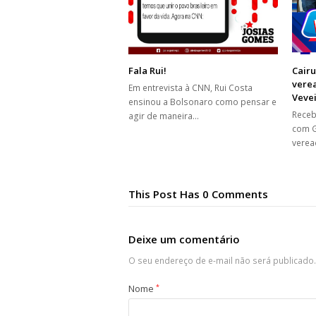
Fala Rui!
Cairu
verea
Em entrevista à CNN, Rui Costa
Veve
ensinou a Bolsonaro como pensar e
Receb
agir de maneira…
com G
verea
This Post Has 0 Comments
Deixe um comentário
O seu endereço de e-mail não será publicado.
Nome
*