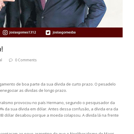
!
al
0 Comments
pagamento de boa parte da sua dívida de curto prazo. O pesadelo
renegociar as dívidas de longo prazo.
beralismo provocou no país Hermano, segundo o pesquisador da
 70% da sua dívida em dólar. Antes dessa confusão, a dívida era da
IB dólar desabou porque a moeda colapsou. A dívida lá na frente
contaram ao povo argentino de que o Neoliberalismo de Macri