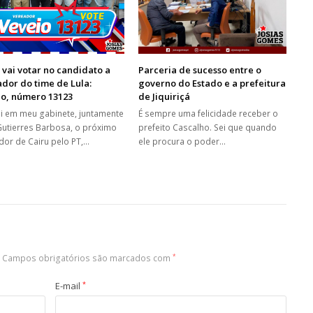
 vai votar no candidato a
Parceria de sucesso entre o
dor do time de Lula:
governo do Estado e a prefeitura
io, número 13123
de Jiquiriçá
i em meu gabinete, juntamente
É sempre uma felicidade receber o
utierres Barbosa, o próximo
prefeito Cascalho. Sei que quando
dor de Cairu pelo PT,…
ele procura o poder…
Campos obrigatórios são marcados com
*
E-mail
*