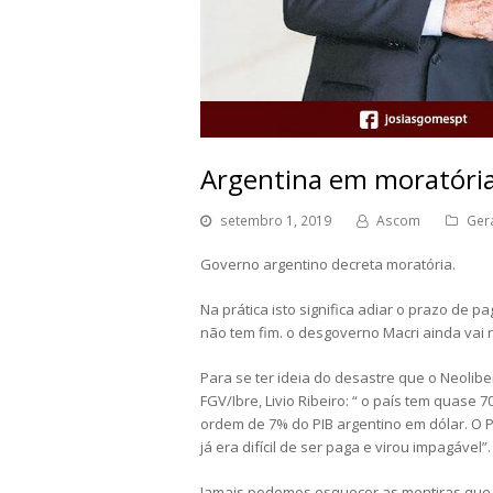
Argentina em moratória
setembro 1, 2019
Ascom
Ger
Governo argentino decreta moratória.
Na prática isto significa adiar o prazo de 
não tem fim. o desgoverno Macri ainda vai 
Para se ter ideia do desastre que o Neoli
FGV/Ibre, Livio Ribeiro: “ o país tem quase
ordem de 7% do PIB argentino em dólar. O P
já era difícil de ser paga e virou impagável”.
Jamais podemos esquecer as mentiras que 