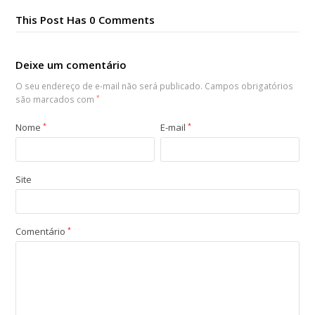
This Post Has 0 Comments
Deixe um comentário
O seu endereço de e-mail não será publicado.
Campos obrigatórios
são marcados com
*
Nome
*
E-mail
*
Site
Comentário
*