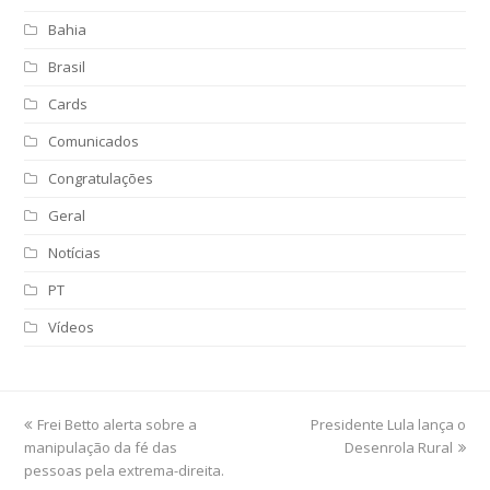
Bahia
Brasil
Cards
Comunicados
Congratulações
Geral
Notícias
PT
Vídeos
previous
Frei Betto alerta sobre a
Presidente Lula lança o
next
manipulação da fé das
post:
post:
Desenrola Rural
pessoas pela extrema-direita.