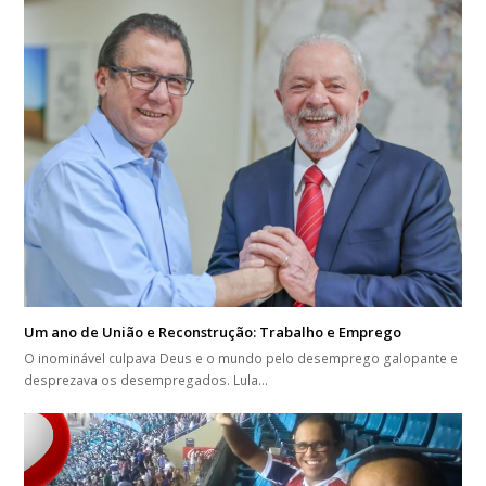
Um ano de União e Reconstrução: Trabalho e Emprego
O inominável culpava Deus e o mundo pelo desemprego galopante e
desprezava os desempregados. Lula…