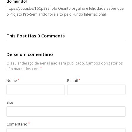
do mundo!
https://youtu.be/16Cp2Yeht4o Quanto orgulho e felicidade saber que
o Projeto Pró-Semiárido foi eleito pelo Fundo Internacional…
This Post Has 0 Comments
Deixe um comentário
O seu endereço de e-mail não será publicado.
Campos obrigatórios
são marcados com
*
Nome
*
E-mail
*
Site
Comentário
*