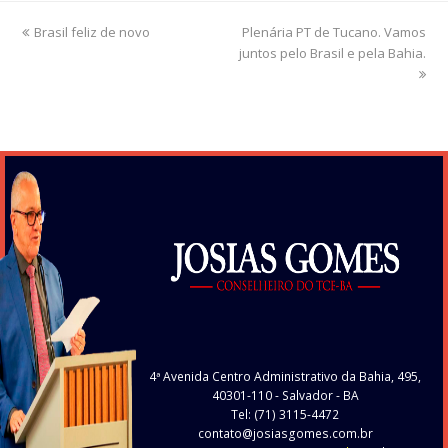
previous
Brasil feliz de novo
Plenária PT de Tucano. Vamos
next
post:
juntos pelo Brasil e pela Bahia.
post:
4ª Avenida Centro Administrativo da Bahia, 495,
40301-110
- Salvador - BA
Tel: (71) 3115-4472
contato@josiasgomes.com.br