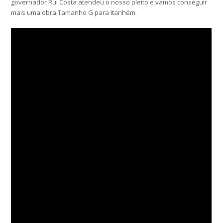
governador Rui Costa atendeu o nosso pleito e vamos conseguir
mais uma obra Tamanho G para Itanhém.