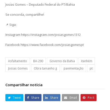
Josias Gomes – Deputado Federal do PT/Bahia
Se concorda, compartilhe!
📌 Siga:
Instagram https://instagram.com/josiasgomes1312
Facebook https://www.facebook.com/josiasgomespt
Asfaltamento
BA-290
Governo da Bahia
itanhém
Josias Gomes
Obra tamanho g
pavimentação
pt
Compartilhar notícia
Tweet
Share
Share
Email
Pin It