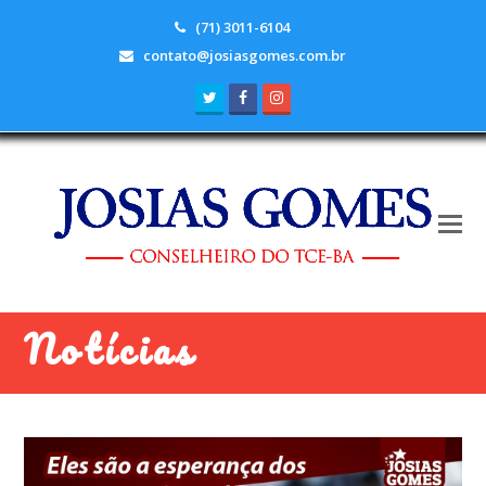
(71) 3011-6104
contato@josiasgomes.com.br
Twitter
Facebook
Instagram
Notícias