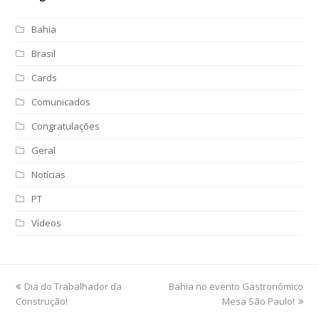
Bahia
Brasil
Cards
Comunicados
Congratulações
Geral
Notícias
PT
Vídeos
previous
Dia do Trabalhador da
Bahia no evento Gastronômico
next
Construção!
post:
post:
Mesa São Paulo!