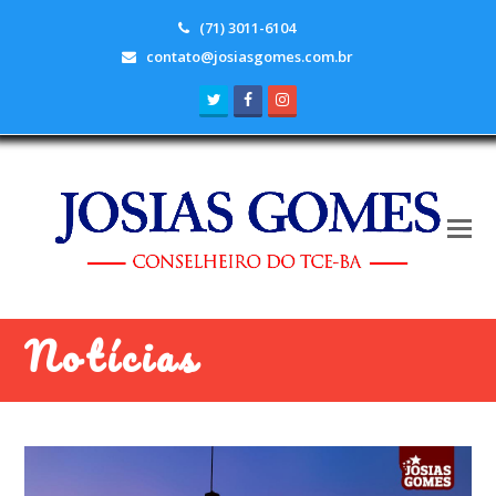
(71) 3011-6104
contato@josiasgomes.com.br
Twitter
Facebook
Instagram
Notícias