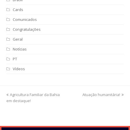
Cards
Comunicados
Congratulações
Geral
Notícias
PT
Vídeos
previous
Agricultura Familiar da Bahia
Atuação humanitária!
next
em destaque!
post:
post: