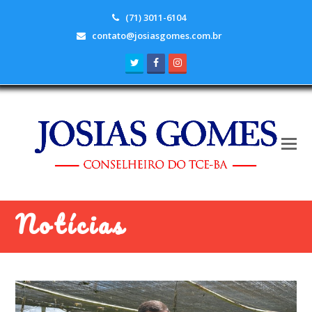
(71) 3011-6104
contato@josiasgomes.com.br
Twitter
Facebook
Instagram
Notícias