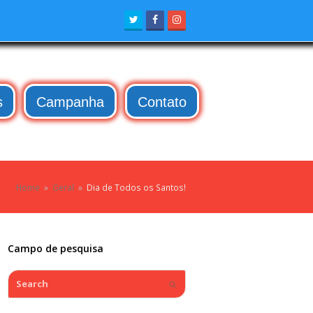
Twitter
Facebook
Instagram
s
Campanha
Contato
Home
»
Geral
»
Dia de Todos os Santos!
Campo de pesquisa
Search
Submit