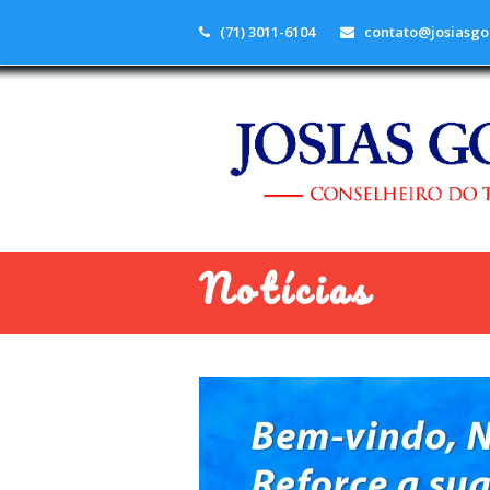
(71) 3011-6104
contato@josiasgo
Notícias