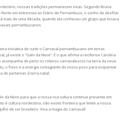
ordestino, nossas tradições permanecem vivas. Segundo Bruna
 Norte em entrevista ao Diário de Pernambuco, o sonho de desfilar
á mais de uma década, quando ela conheceu um grupo que tocava
rnavais pernambucanos.
ira iniciativa de curtir o Carnaval pernambucano em terras
l, já existe o “Galo da Neve”. É o que afirma a recifense Carolina
 acompanha de perto os roteiros carnavalescos na terra da neve.
u, o frevo e a energia contagiante do nosso povo para esquentar
ia de pertencer à terra natal.
lo da Neve para que a nossa rica cultura continue presente em
 é cultura nordestina, não existe fronteira que limite a nossa
lho de ser brasileiro. Viva a magia do Carnaval!