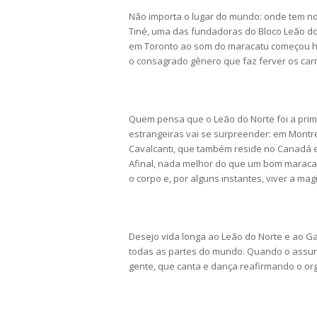
Não importa o lugar do mundo: onde tem n
Tiné, uma das fundadoras do Bloco Leão do
em Toronto ao som do maracatu começou h
o consagrado gênero que faz ferver os ca
Quem pensa que o Leão do Norte foi a prime
estrangeiras vai se surpreender: em Montrea
Cavalcanti, que também reside no Canadá e
Afinal, nada melhor do que um bom maracat
o corpo e, por alguns instantes, viver a mag
Desejo vida longa ao Leão do Norte e ao Ga
todas as partes do mundo. Quando o assunto
gente, que canta e dança reafirmando o orgu