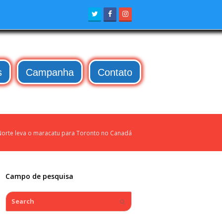
Twitter
Facebook
Instagram
s
Campanha
Contato
Norte leva o maracatu para Toronto no Canadá
Campo de pesquisa
Search
Submit