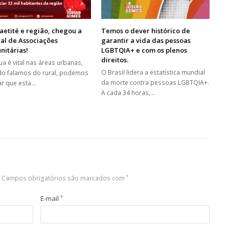
aetité e região, chegou a
Temos o dever histórico de
al de Associações
garantir a vida das pessoas
nitárias!
LGBTQIA+ e com os plenos
direitos.
ua é vital nas áreas urbanas,
O Brasil lidera a estatística mundial
o falamos do rural, podemos
da morte contra pessoas LGBTQIA+.
ar que esta…
A cada 34 horas,…
Campos obrigatórios são marcados com
*
E-mail
*