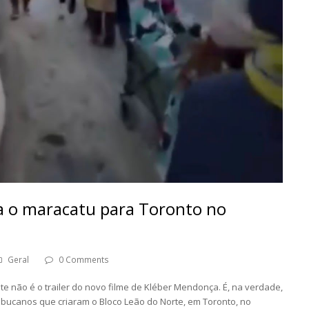
va o maracatu para Toronto no
Geral
0 Comments
 não é o trailer do novo filme de Kléber Mendonça. É, na verdade,
bucanos que criaram o Bloco Leão do Norte, em Toronto, no