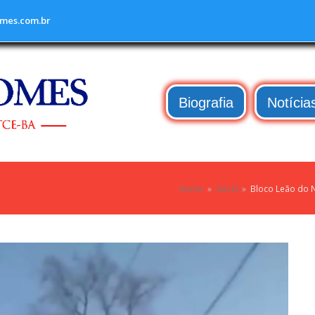
mes.com.br
Biografia
Notícia
Home
»
Geral
»
Bloco Leão do 