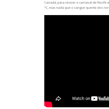
Canadá, para reviver o carnaval de Recife 
°C, mas nada que o sangue quente dos norde