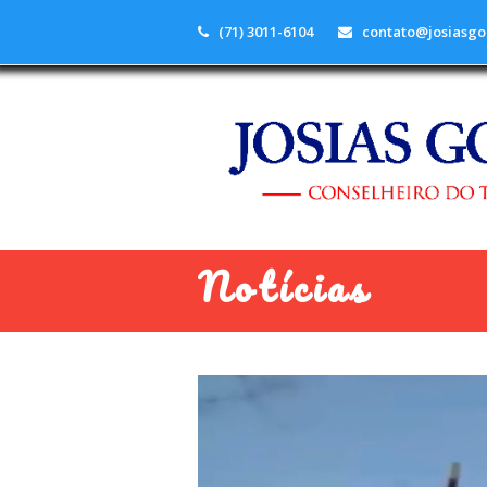
(71) 3011-6104
contato@josiasgo
Notícias