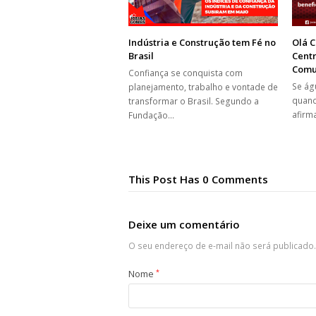
Indústria e Construção tem Fé no
Olá C
Brasil
Centr
Comu
Confiança se conquista com
Se ág
planejamento, trabalho e vontade de
quand
transformar o Brasil. Segundo a
afirm
Fundação…
This Post Has 0 Comments
Deixe um comentário
O seu endereço de e-mail não será publicado.
Nome
*