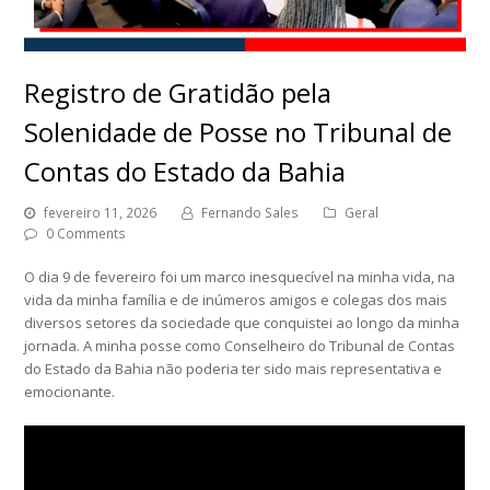
Registro de Gratidão pela
Solenidade de Posse no Tribunal de
Contas do Estado da Bahia
fevereiro 11, 2026
Fernando Sales
Geral
0 Comments
O dia 9 de fevereiro foi um marco inesquecível na minha vida, na
vida da minha família e de inúmeros amigos e colegas dos mais
diversos setores da sociedade que conquistei ao longo da minha
jornada. A minha posse como Conselheiro do Tribunal de Contas
do Estado da Bahia não poderia ter sido mais representativa e
emocionante.