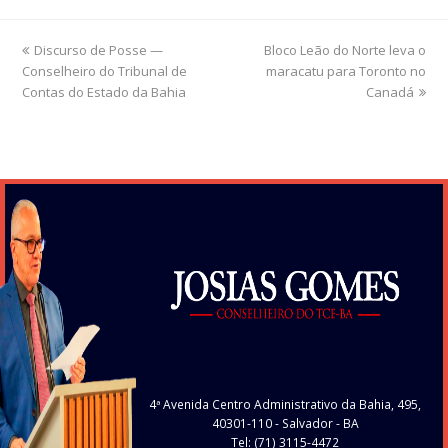
previous
Discurso de Posse —
Bloco Leão do Norte leva o
next
Conselheiro do Tribunal de
post:
maracatu para Toronto no
post:
Contas do Estado da Bahia
Canadá
4ª Avenida Centro Administrativo da Bahia, 495,
40301-110
- Salvador - BA
Tel: (71) 3115-4472