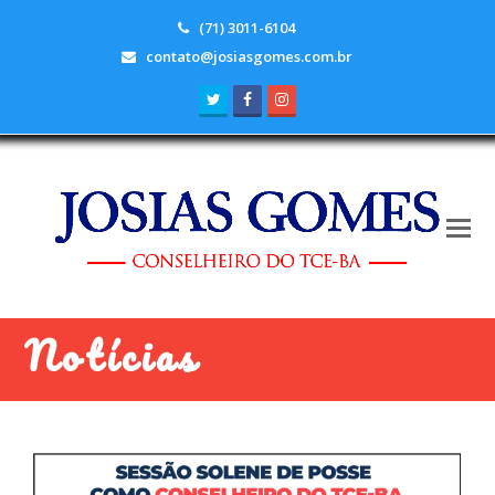
(71) 3011-6104
contato@josiasgomes.com.br
Twitter
Facebook
Instagram
Notícias