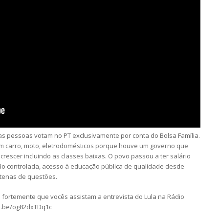
s pessoas votam no PT exclusivamente por conta do Bolsa Família.
am carro, moto, eletrodomésticos porque houve um governo que
crescer incluindo as classes baixas. O povo passou a ter salário
ação controlada, acesso à educação pública de qualidade desde
ntenas de questões.
 fortemente que vocês assistam a entrevista do Lula na Rádio
tu.be/og82dxTDq1c