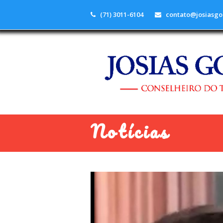
(71) 3011-6104
contato@josiasgo
Notícias