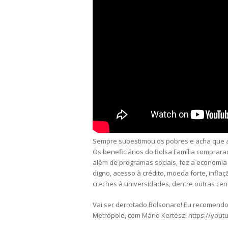
Sempre subestimou os pobres e acha que a
Os beneficiários do Bolsa Família comprar
além de programas sociais, fez a economia 
digno, acesso à crédito, moeda forte, infl
creches à universidades, dentre outras ce
Vai ser derrotado Bolsonaro! Eu recomendo
Metrópole, com Mário Kertész: https://you