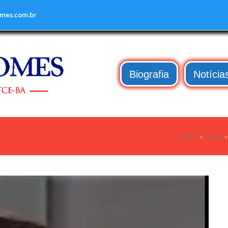
mes.com.br
Biografia
Notícia
Home
»
Geral