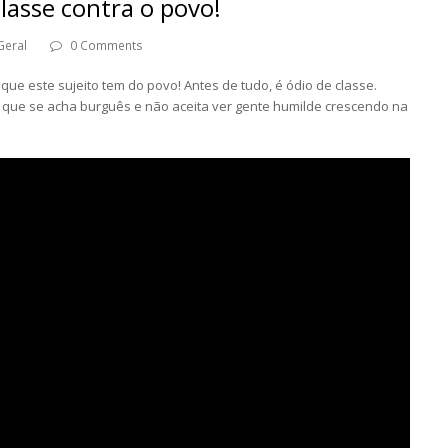
lasse contra o povo!
Geral
0 Comments
ue este sujeito tem do povo! Antes de tudo, é ódio de classe.
a que se acha burguês e não aceita ver gente humilde crescendo na