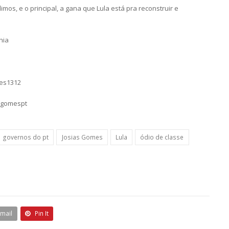
os, e o principal, a gana que Lula está pra reconstruir e
hia
mes1312
sgomespt
governos do pt
Josias Gomes
Lula
ódio de classe
Email
Pin It