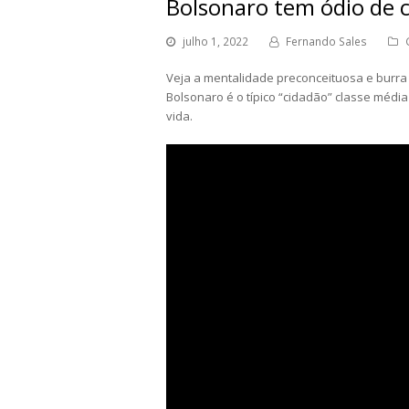
Bolsonaro tem ódio de c
julho 1, 2022
Fernando Sales
Veja a mentalidade preconceituosa e burra q
Bolsonaro é o típico “cidadão” classe médi
vida.