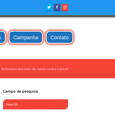
Twitter
Facebook
Instagram
s
Campanha
Contato
»
Bolsonaro tem ódio de classe contra o povo!
Campo de pesquisa
Search
Submit