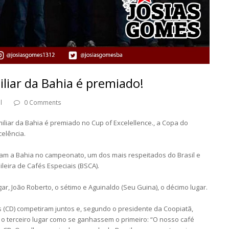
iliar da Bahia é premiado!
l
0 Comments
miliar da Bahia é premiado no Cup of Excelellence., a Copa do
elência.
am a Bahia no campeonato, um dos mais respeitados do Brasil e
eira de Cafés Especiais (BSCA).
ugar, João Roberto, o sétimo e Aguinaldo (Seu Guina), o décimo lugar.
 (CD) competiram juntos e, segundo o presidente da Coopiatã,
 terceiro lugar como se ganhassem o primeiro: “O nosso café