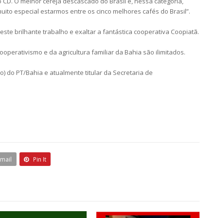
o CD. O melhor cereja descascado do Brasil e, nessa categoria,
to especial estarmos entre os cinco melhores cafés do Brasil”.
ste brilhante trabalho e exaltar a fantástica cooperativa Coopiatã.
operativismo e da agricultura familiar da Bahia são ilimitados.
) do PT/Bahia e atualmente titular da Secretaria de
Email
Pin It