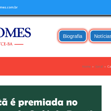
mes.com.br
Biografia
Notícia
Home
»
Geral
»
Ca