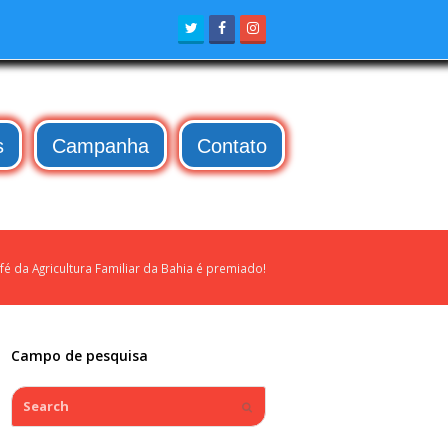
Twitter
Facebook
Instagram
s
Campanha
Contato
fé da Agricultura Familiar da Bahia é premiado!
Campo de pesquisa
Search
Submit