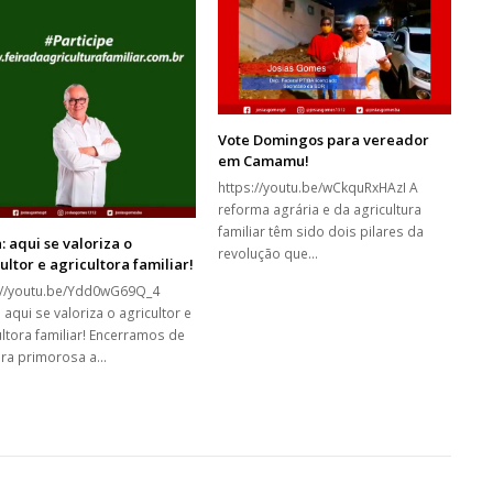
Vote Domingos para vereador
em Camamu!
https://youtu.be/wCkquRxHAzI A
reforma agrária e da agricultura
familiar têm sido dois pilares da
: aqui se valoriza o
revolução que…
ultor e agricultora familiar!
://youtu.be/Ydd0wG69Q_4
 aqui se valoriza o agricultor e
ultora familiar! Encerramos de
ra primorosa a…