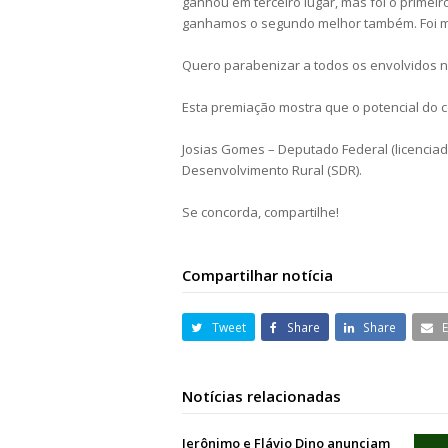
ganhou em terceiro lugar, mas foi o primeir
ganhamos o segundo melhor também. Foi mui
Quero parabenizar a todos os envolvidos ne
Esta premiação mostra que o potencial do co
Josias Gomes – Deputado Federal (licenciado
Desenvolvimento Rural (SDR).
Se concorda, compartilhe!
Compartilhar notícia
Tweet
Share
Share
Notícias relacionadas
Jerônimo e Flávio Dino anunciam