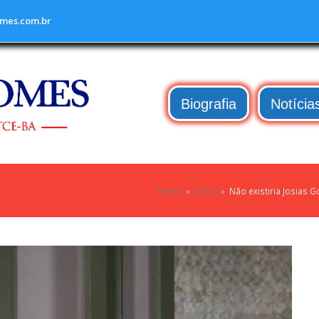
mes.com.br
Biografia
Notícia
Home
»
Geral
»
Não existiria Josias 