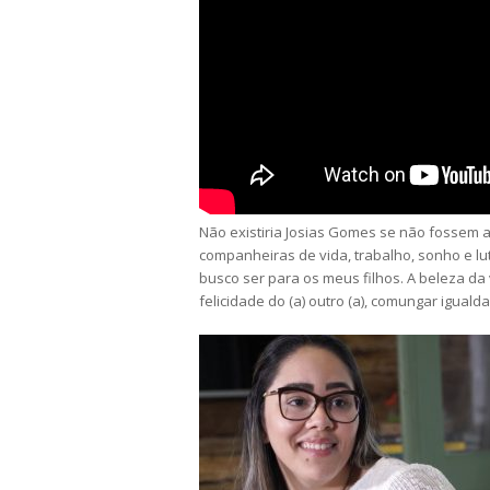
Não existiria Josias Gomes se não fossem as
companheiras de vida, trabalho, sonho e lu
busco ser para os meus filhos. A beleza da 
felicidade do (a) outro (a), comungar iguald