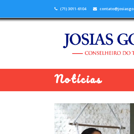
(71) 3011-6104
contato@josiasgo
Notícias