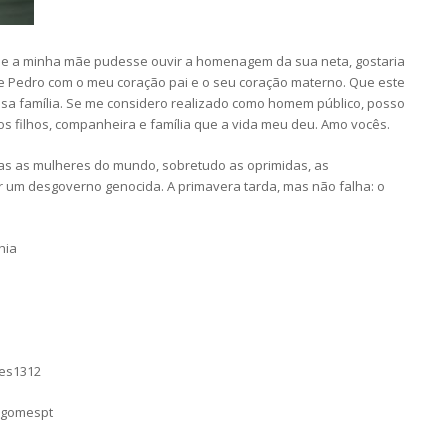
que a minha mãe pudesse ouvir a homenagem da sua neta, gostaria
 e Pedro com o meu coração pai e o seu coração materno. Que este
ssa família. Se me considero realizado como homem público, posso
s filhos, companheira e família que a vida meu deu. Amo vocês.
as as mulheres do mundo, sobretudo as oprimidas, as
m desgoverno genocida. A primavera tarda, mas não falha: o
hia
mes1312
sgomespt