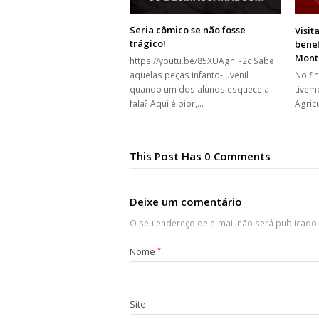
Seria cômico se não fosse
Visit
trágico!
benef
Mont
https://youtu.be/85XUAghF-2c Sabe
aquelas peças infanto-juvenil
No fi
quando um dos alunos esquece a
tivem
fala? Aqui é pior,…
Agricu
This Post Has 0 Comments
Deixe um comentário
O seu endereço de e-mail não será publicado.
Nome
*
Site