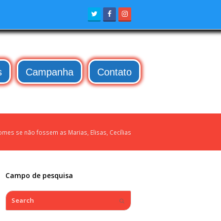
Twitter
Facebook
Instagram
s
Campanha
Contato
Gomes se não fossem as Marias, Elisas, Cecílias
Campo de pesquisa
Search
Submit