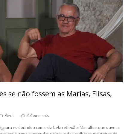
es se não fossem as Marias, Elisas,
Geral
0 Comments
otiguara nos brindou com esta bela reflexão: “A mulher que ouve a
que ouve a voz interior das velhas e das mulheres guerreiras de