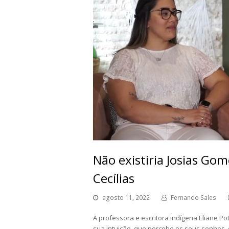
Não existiria Josias Gom
Cecílias
agosto 11, 2022
Fernando Sales
A professora e escritora indígena Eliane P
sua intuição, que percebe os seus sonhos, 