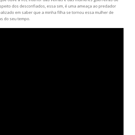
uspeito dos desconfiados, essa sim, é uma ameaça ao predador
 realizado em saber que a minha filha se tornou essa mulher de
as do seu tempo.