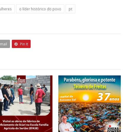
lheres
o líder histórico do povo
pt
Email
Pin It