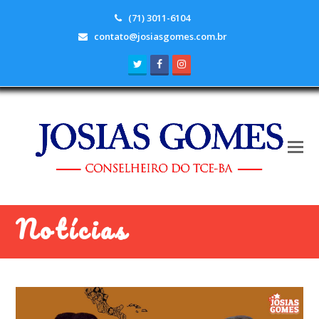
(71) 3011-6104
contato@josiasgomes.com.br
Twitter
Facebook
Instagram
Notícias