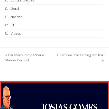
Congratulações
Geral
Notícias
PT
Vídeos
previous
Parabéns, companheiro
O Pix é do Brasil e ninguém tira!
next
Manoel Porfírio!
post:
post: