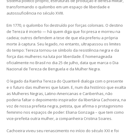
sistema político próprio, estruturas de produção e defesa militar,
transformando o quilombo em um espaço de liberdade e
autossuficiência no século XVIII.
Em 1770, o quilombo foi destruído por forças coloniais. O destino
de Tereza é incerto — há quem diga que foi presa e morreu na
cadeia; outros defendem a tese de que ela preferiu a própria
morte à captura. Seu legado, no entanto, ultrapassou os limites
do tempo: Tereza tornou-se símbolo da resistência negra e da
força das mulheres na luta por liberdade. É homenageada
oficialmente no Brasil no dia 25 de julho, data que marca o Dia
Nacional de Tereza de Benguela e da Mulher Negra.
O legado da Rainha Tereza do Quariterê dialoga com o presente
e o futuro das mulheres que lutam. E, num dia histórico que exalta
as Mulheres Negras, Latino-Americanas e Caribenhas, não
poderia faltar o depoimento inspirador da libertária Cachoeira, na
voz de nossa prefeita negra, petista, que afirma o protagonismo
feminino nos espaços de poder: Eliana Gonzaga – que tem como
vice-prefeita outra mulher, a companheira Cristina Soares.
Cachoeira viveu seu renascimento no início do século XXI e foi