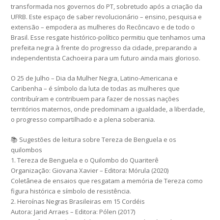
transformada nos governos do PT, sobretudo após a criação da
UFRB. Este espaço de saber revolucionário – ensino, pesquisa e
extensão – empodera as mulheres do Recôncavo e de todo o
Brasil. Esse resgate histórico-político permitiu que tenhamos uma
prefeita negra à frente do progresso da cidade, preparando a
independentista Cachoeira para um futuro ainda mais glorioso.
O 25 de Julho – Dia da Mulher Negra, Latino-Americana e
Caribenha – é símbolo da luta de todas as mulheres que
contribuíram e contribuem para fazer de nossas nações
territórios maternos, onde predominam a igualdade, a liberdade,
o progresso compartilhado e a plena soberania.
📚 Sugestões de leitura sobre Tereza de Benguela e os
quilombos
1. Tereza de Benguela e o Quilombo do Quariterê
Organização: Giovana Xavier – Editora: Mórula (2020)
Coletânea de ensaios que resgatam a memória de Tereza como
figura histórica e símbolo de resistência.
2. Heroínas Negras Brasileiras em 15 Cordéis
Autora: Jarid Arraes – Editora: Pólen (2017)