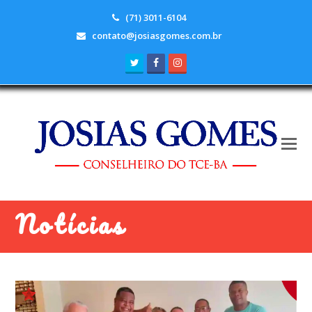
(71) 3011-6104
contato@josiasgomes.com.br
Twitter
Facebook
Instagram
Notícias