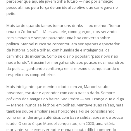
perceber que aquele jovem tinha futuro — não por ambição
pessoal, mas pela força de um ideal coletivo que carregava no
peito.
Mais tarde quando íamos tomar uns drinks — ou melhor, “tomar
uma no Codorna” — lá estava ele, como garçom, nos servindo
com simpatia e sempre puxando uma boa conversa sobre
política. Manoel nunca se contentou em ser apenas espectador
da história. Soube trilhar, com humildade e inteligência, os
caminhos do iniciante. Como se diz no popular: “pato novo não
nada fundo”. E assim foi: mergulhando aos poucos nos meandros
da política, ganhando confiança em si mesmo e conquistando o
respeito dos companheiros.
Mais inteligente que menino criado com vó, Manoel soube
observar, escutar e aprender com cada passo dado. Sempre
próximo dos amigos do bairro São Pedro — seu França que o diga
— Manoel nunca se fechou em bolhas. Manteve suas raízes, mas
também soube ampliar seus horizontes. Foi se consolidando
como uma liderança autêntica, com base sólida, apesar da pouca
idade. O certo é que Manoel conquistou, em 2020, uma vitória
marcante: se elegeu vereador numa disputa difícil, rompendo