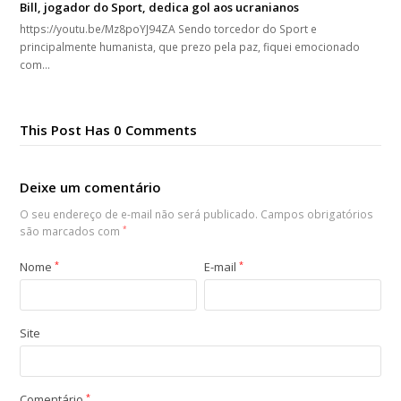
Bill, jogador do Sport, dedica gol aos ucranianos
https://youtu.be/Mz8poYJ94ZA Sendo torcedor do Sport e
principalmente humanista, que prezo pela paz, fiquei emocionado
com…
This Post Has 0 Comments
Deixe um comentário
O seu endereço de e-mail não será publicado.
Campos obrigatórios
são marcados com
*
Nome
*
E-mail
*
Site
Comentário
*