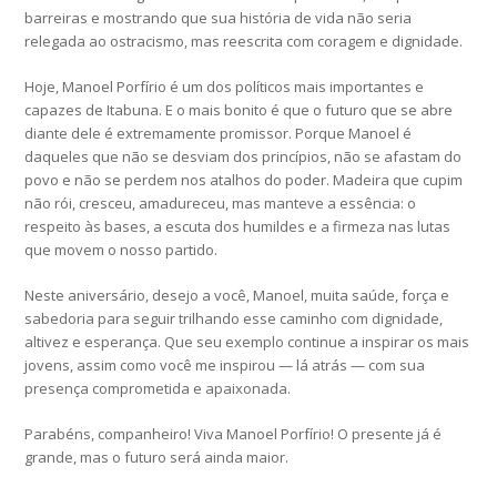
barreiras e mostrando que sua história de vida não seria
relegada ao ostracismo, mas reescrita com coragem e dignidade.
Hoje, Manoel Porfírio é um dos políticos mais importantes e
capazes de Itabuna. E o mais bonito é que o futuro que se abre
diante dele é extremamente promissor. Porque Manoel é
daqueles que não se desviam dos princípios, não se afastam do
povo e não se perdem nos atalhos do poder. Madeira que cupim
não rói, cresceu, amadureceu, mas manteve a essência: o
respeito às bases, a escuta dos humildes e a firmeza nas lutas
que movem o nosso partido.
Neste aniversário, desejo a você, Manoel, muita saúde, força e
sabedoria para seguir trilhando esse caminho com dignidade,
altivez e esperança. Que seu exemplo continue a inspirar os mais
jovens, assim como você me inspirou — lá atrás — com sua
presença comprometida e apaixonada.
Parabéns, companheiro! Viva Manoel Porfírio! O presente já é
grande, mas o futuro será ainda maior.