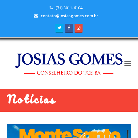
(71) 3011-6104
contato@josiasgomes.com.br
Twitter
Facebook
Instagram
Notícias