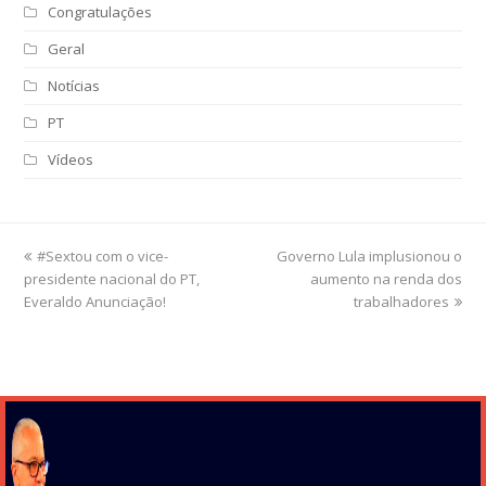
Congratulações
Geral
Notícias
PT
Vídeos
previous
#Sextou com o vice-
Governo Lula implusionou o
next
presidente nacional do PT,
post:
post:
aumento na renda dos
Everaldo Anunciação!
trabalhadores