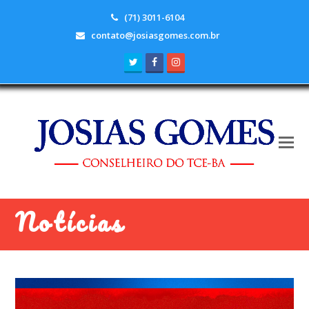
(71) 3011-6104
contato@josiasgomes.com.br
Twitter
Facebook
Instagram
Notícias